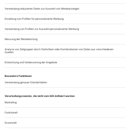
was man vor 30 Jahren nur gedruckt nach Hause tragen
konnte. Ein Magazin beispielsweise, das sich 1994 noch etwas
umständlich «ballett...
In Scherben
Gauthier Dance am Theaterhaus Stuttgart legt die Fundamente des
Planeten frei: vier «Elements», vier Choreografien. Darunter eine
wirkliche Überraschung
Eric Gauthier hat’s drauf. Egal, mit wem man spricht. Egal,
wer von ihm erzählt. Egal, wo er gerade auftritt … im
Fernsehen, vor Theater-Publikum, bei einer Diskussion. Man
wird es nicht erleben, dass dem Kanadier und Wahl-
Stuttgarter die Worte ausgehen. Weil er sich im Zweifelsfall
mit seinem zauberhaften Denglisch immer in die nächste
Runde rettet: «Tell me – wie...
Über uns
Kontakt
Kritikerumfrage
Newsletter
Mediadaten
Datenschutz
Impressum
AGB