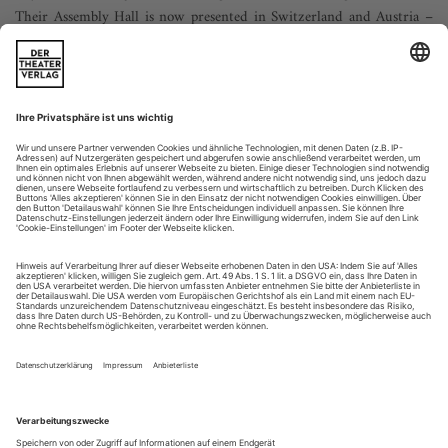
Their Assembly Hall is now presented in Switzerland and Austria –
thrilling event, marvellous piece
The visual and narrative invention, lively characters, and high
theatrical moments of often hilariously melodramatic payoff
are all there once more. Crystal Pite’s latest collaboration with
Jonathon Young,
Assembly Hall
, which premiered on October
26 at the Vancouver Playhouse, races through 90 non-stop
minutes with the page-turning propulsion of a good
whodunnit....
Autonomie
Der Tanz muss auf eigenen Beinen stehen. Welche Rolle das Magazin
dabei spielt(e), schildert Hartmut Regitz
Ein Blick zurück kann einem manchmal die Augen öffnen.
Denn wie schnell geht etwas in der Erinnerung verloren. Wie
leicht wird etwas hinzugedichtet. Längst lehrt uns die
Wissenschaft, der Erinnerung zu misstrauen. Verlässlicher ist,