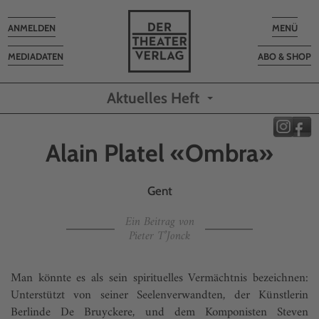
Toggle
Toggle
ANMELDEN
MENÜ
navigation
navigatio
MEDIADATEN
ABO & SHOP
Aktuelles Heft
Alain Platel «Ombra»
Gent
Ein Beitrag von
Pieter T’Jonck
Man könnte es als sein spirituelles Vermächtnis bezeichnen:
Unterstützt von seiner Seelenverwandten, der Künstlerin
Berlinde De Bruyckere, und dem Komponisten Steven