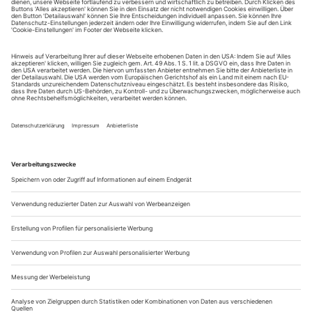
C = Chor
S = Solisten
P = Premiere
AP = A-Premiere
BP = B-Premiere
UA = Uraufführung
WA = Wiederaufnahme
Deutschland
Aachen
Tel. 0241/478 42 44+0180/500 34 64
Fax 0241/478 42 01
www.theater-aachen.de
– Tannhäuser: 6., 13.
– West Side Story: 11., 24., 28.
Altenburg