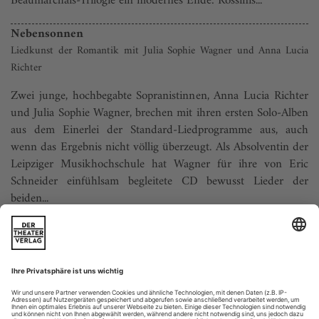
Beaumarchais-Trilogie ein modernes Ende: Rossinis...
Nebensonnen
Liedkunst der Romantik mit Julia Sophie Wagner und Anna Lucia
Richter
Zwei junge, hochbegabte Sopranistinnen, Anna Lucia Richter
und Julia Sophie Wagner, brechen mit ihren ersten Solo-Alben
aus dem Einerlei der Standard-Liedprogram­me aus, auch
wenn das Ergebnis nicht völlig überzeugt. Als Absolventin der
Leipziger Musikhochschule hat Wagner für ihre von Eric
Schneider einfühlsam begleitete CD bewusst Lieder der
beiden...
Spielpläne
ML = Musikalische Leitung
I = Inszenierung
B = Bühnenbild
K = Kostüme