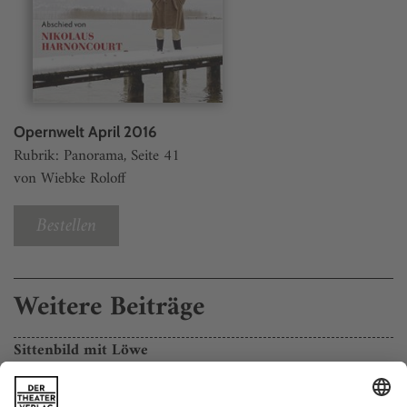
Opernwelt April 2016
Rubrik: Panorama, Seite 41
von Wiebke Roloff
Bestellen
Weitere Beiträge
Sittenbild mit Löwe
Verdi: I due Foscari