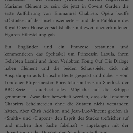
Mariame Clément zu sein, die jetzt in Covent Garden die
erste Aufführung von Emmanuel Chabriers Opéra bouffe
«L’Étoile» auf der Insel inszenierte – und dem Publikum des
Royal Opera House vorsichtshalber mit zwei hinzuerfundenen
Figuren Hilfestellung gab.
Ein Engländer und ein Franzose bestaunen und
kommentieren das Spektakel um Prinzessin Laoula, ihren
Geliebten Lazuli und ihren Verlobten König Ouf. Die Dialoge
haben Clément und die beiden Schauspieler dick mit
Anspielungen aufs britische Heute gespickt und dabei – vom
Londoner Bürgermeister Boris Johnson bis zum Sherlock der
BBC-Serie – querbeet alles Mögliche auf die Schippe
genommen. Zwar darf bezweifelt werden, dass die Londoner
Chabriers Schelmereien ohne die Zutaten nicht verstanden
hätten. Aber Chris Addison und Jean-Luc-Vincent greifen als
«Smith» und «Dupont» den Esprit des Stücks treffsicher auf
und machen ihre Sache fabelhaft – angefangen mit der
Ouvertüre, zu der Dupont, den Schuh am Fuß zum ...