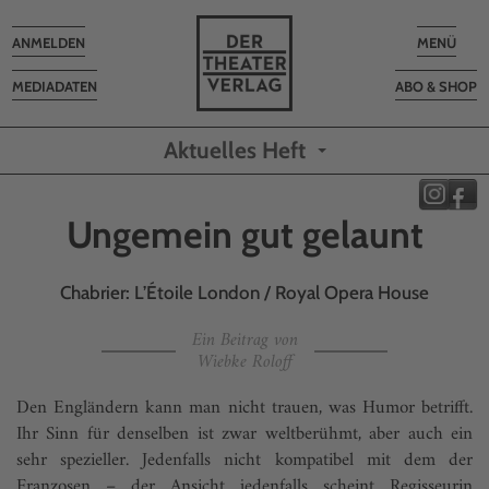
Toggle
Toggle
ANMELDEN
MENÜ
navigation
navigatio
MEDIADATEN
ABO & SHOP
Aktuelles Heft
Ungemein gut gelaunt
Chabrier: L’Étoile London / Royal Opera House
Ein Beitrag von
Wiebke Roloff
Den Engländern kann man nicht trauen, was Humor betrifft.
Ihr Sinn für denselben ist zwar weltberühmt, aber auch ein
sehr spezieller. Jedenfalls nicht kompatibel mit dem der
Franzosen – der Ansicht jedenfalls scheint Regisseurin