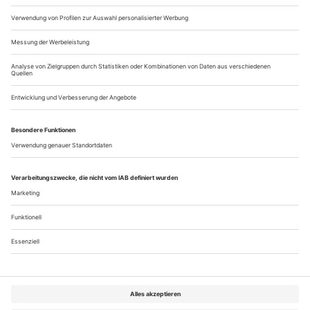
Lebensmitteln ein, während...
Integrationsprobleme
Rossini: Otello
Wien / Theater an der Wien
Wenn der fabelhafte John Osborn als Rossinis Otello die
Bühne des Theaters an der Wien betritt, stellen wir fest: Kein
Blackface. Schwarzer Vollbart, Turban – aber nicht das (heute
oft als rassistisch empfundene) schwarz geschminkte Gesicht,
mit dem etwa der russisch-jüdisch-amerikanische Jazzsänger
Al Jolson am Broadway reüssierte und das für Darsteller wie...
Über uns
Kontakt
Kritikerumfrage
Newsletter
Mediadaten
Datenschutz
Impressum
AGB
Vertrag widerrufen
Cookie-Einstellungen
Abo kündigen