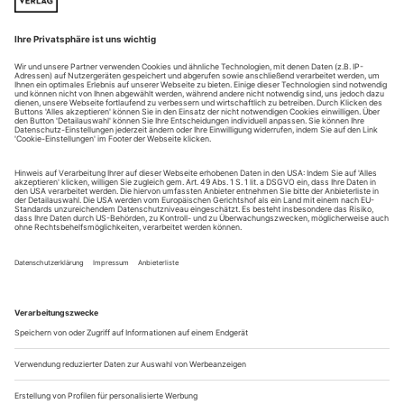
Mailand / Teatro alla Scala
Der Untergang des Dogen Foscari sei eine Metapher für den
Verfall der Stadt Venedig – so ließ sich Regisseur Alvis
Hermanis über sein neuestes Projekt vernehmen. Interessantes
Konzept. Wenn sich da nicht eine historische Unstimmigkeit
eingeschlichen hätte: «I due Foscari» spielt im Jahre 1457. Zu
diesem Zeitpunkt aber stand Venedig noch auf der Höhe
seiner...
Hundsgemein?
David T. Littles «Dog Days» geraten bei der europäischen
Erstaufführung am Theater Bielefeld allzu aufgeräumt
In der Kurzgeschichte «Dog Days» erzählt US-Autorin Judy
Budnitz auf nicht einmal acht DIN A4-Seiten vom Zerfall
aller staatlichen und gesellschaftlichen Ordnung. Das Desaster
schleicht sich an mit Wirtschaftskrise und
Massenarbeitslosigkeit, es folgen Obdachlosigkeit und Flucht.
Nach und nach bricht die Versorgung mit Strom, Kraftstoff,