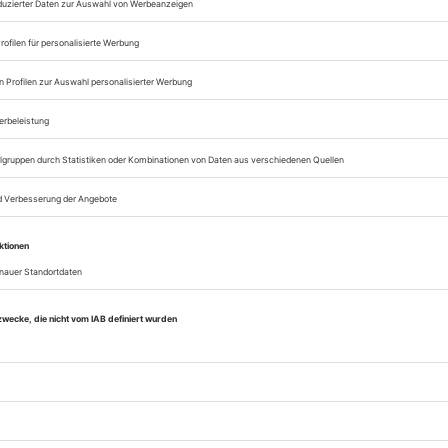
Zugang zum Onlinea
Opernwelt
Sie können alle Vorteile
sofort nutzen
Digital-Abo testen
eichnis