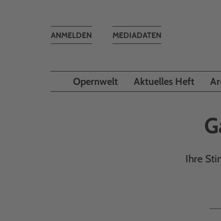
Toggle
ANMELDEN
MEDIADATEN
navigation
Opernwelt
Aktuelles Heft
Ar
G
Ihre Sti