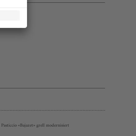
Pasticcio «Bajazet» grell modernisiert