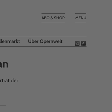
Toggle
ABO & SHOP
MENÜ
navigation
llenmarkt
Über Opernwelt
an
rträt der