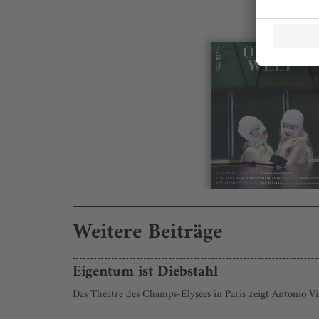
Weitere Beiträge
Eigentum ist Diebstahl
Das Théâtre des Champs-Elysées in Paris zeigt Antonio Viv