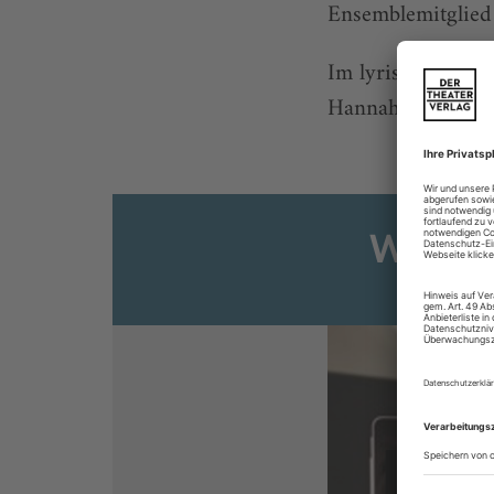
Ensemblemitglied
Im lyrischen Fach
Hannah Glawari in
Weiter
Sie