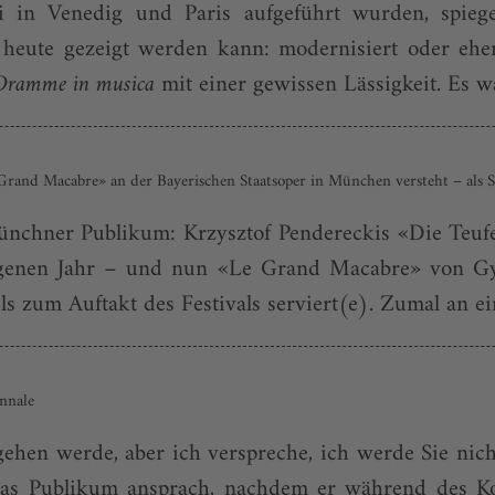
i in Venedig und Paris aufgeführt wurden, spieg
heute gezeigt werden kann: modernisiert oder eher 
Dramme in musica
mit einer gewissen Lässigkeit. Es wa
 «Grand Macabre» an der Bayerischen Staatsoper in München versteht – als 
ünchner Publikum: Krzysztof Pendereckis «Die Teuf
genen Jahr – und nun «Le Grand Macabre» von Györ
ls zum Auftakt des Festivals serviert(e). Zumal an ei
nnale
ehen werde, aber ich verspreche, ich werde Sie nicht
das Publikum ansprach, nachdem er während des 