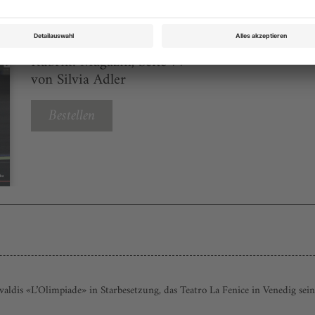
Opernwelt August 2024
Rubrik: Magazin, Seite 77
von Silvia Adler
Bestellen
aldis «L’Olimpiade» in Starbesetzung, das Teatro La Fenice in Venedig sein 