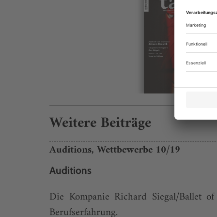
Weitere Beiträge
Auditions, Wettbewerbe 10/19
Auditions
Die Kompanie Richard Siegal/Ballet of
Berufserfahrung.