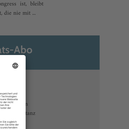
gress ist, bleibt
die nie mit ...
ats-Abo
n
ine lesen
 Endgeräten
rchiv von tanz
 des Abos