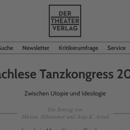
Suche
Newsletter
Kritikerumfrage
Service
chlese Tanzkongress 2
Zwischen Utopie und Ideologie
Ein Beitrag von
Miriam Althammer und Anja K. Arend