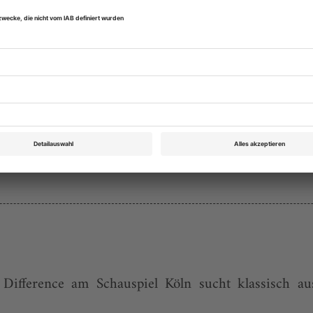
Rubrik: Praxis, Seite 72
von Miriam Althammer und Anja K. Arend
Bestellen
 Difference am Schauspiel Köln sucht klassisch aus