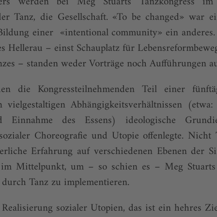
nders werden bei Meg Stuarts Tanzkongress im
er Tanz, die Gesellschaft. «To be changed» war ei
 Bildung einer «intentional community» ein anderes
ses Hellerau – einst Schauplatz für Lebensreformbew
zes – standen weder Vorträge noch Aufführungen 
den die Kongressteilnehmenden Teil einer fünftäg
n vielgestaltigen Abhängigkeitsverhältnissen (etwa
d Einnahme des Essens) ideologische Grund
 sozialer Choreografie und Utopie offenlegte. Nich
erliche Erfahrung auf verschiedenen Ebenen der 
 im Mittelpunkt, um – so schien es – Meg Stuarts
t durch Tanz zu implementieren.
Realisierung sozialer Utopien, das ist ein hehres Zi