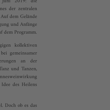
 Juni 2019: die
nes der zentralen
. Auf dem Gelände
egung und Anfänge
auf dem Programm.
igen kollektiven
: bei gemeinsamer
ierungen an der
t Tanz und Tanzen,
Sinnesweinwirkung
 Idee des Heilens
el. Doch ob es das