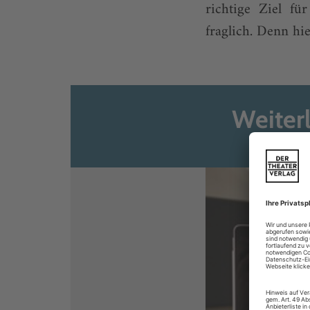
richtige Ziel fü
fraglich. Denn hie
Weiter