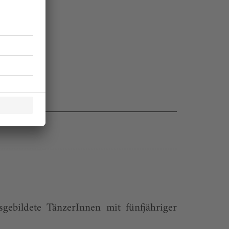
gebildete TänzerInnen mit fünfjähriger