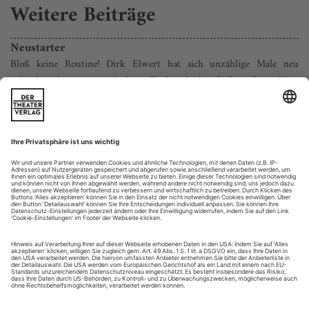
Weitere Beiträge
Neustarter
Bloß keine Routine! Dirk Elwert hat sich unzählige Male neu
erfunden, bevor er auf dem Chefsessel des Ballett Graz Platz
genommen hat. Natürlich kein
Bürojob, berichtet Plamen Harmandjiev
Dirk Elwert lebt gerne in Graz. In der Stadt mit ihrem
lebendigen Mix aus Jung und Alt herrscht eine völlig andere
Atmosphäre als in Chemnitz mit seinem Plattenbau-Charme,
wo Elwert ein Jahr als Ballettbetriebsdirektor und
stellvertretender Ballettdirektor tätig war, bevor er nach
Österreich wechselte. Am Abend vor unserer Begegnung
markiert die Premiere von...
Sidestep 2/25
Auf den Punkt