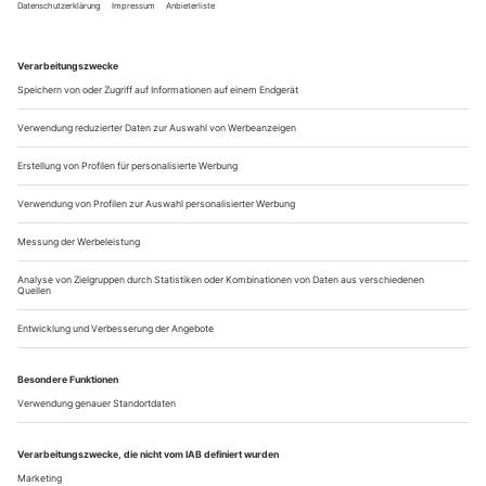
MARTIN HARRIAGUES «AMERICA»
Langsam aber sicher gelingt es den Tanzschaffenden des
französischen Baskenlandes, auch außerhalb ihrer
Heimatregion Fuß zu fassen. Prominentestes Beispiel ist
Martin Harriague. Der aus Bayonne stammende, nie mit
Folklore arbeitende, durch und durch zeitgenössische
Choreograf, einst unter anderem Tänzer in Israel und am...
K-Ballerina
In südkoreanischem Wettbewerbsgeist gestählt: Die Danseuse étoile
Sae Eun Park will am Pariser Opernballett Spuren hinterlassen
In Südkorea ist man sich in vielen Dingen einig. So, als die
Romanautorin Han Kang im Herbst den Nobelpreis für
Literatur erhielt. Da waren im Nu sämtliche ihrer Romane
vergriffen und die Universität, an der sie studierte hatte,
ernannte die urplötzlich im Rampenlicht stehende
Schriftstellerin zur Professorin h. c. Der Hype erinnert direkt
an den Wirbel, der die...