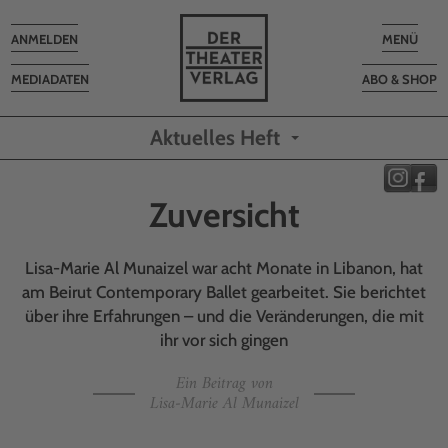
Toggle
Toggle
ANMELDEN
MENÜ
navigation
navigatio
MEDIADATEN
ABO & SHOP
Aktuelles Heft
Zuversicht
Lisa-Marie Al Munaizel war acht Monate in Libanon, hat
am Beirut Contemporary Ballet gearbeitet. Sie berichtet
über ihre Erfahrungen – und die Veränderungen, die mit
ihr vor sich gingen
Ein Beitrag von
Lisa-Marie Al Munaizel