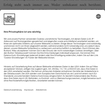
Erfolg steht noch immer aus. Weder unbekannt noch berühmt,
organisiert sich die Tanzfraktion in Brüssel neu – nach dem Vorbild
Berlin
Brüssel kommt nach Berlin. Das kann man so lesen: Erst
kommt Berlin, dann kommt Brüssel. Aber das stimmt nicht.
Keine zwei Städte in Europa liefern sich ein derart knappes
Kopf-an-Kopf-Rennen um ihre Bedeutung für die
zeitgenössische Tanzkunst wie diese beiden Metropolen. Nun
stattet Brüssel einen offiziellen Besuch in Berlin ab. Neun
Künstler kommen an die Spree,...
Simon Mayer
Ein Rebell aus Österreich, ein Mann mit vielen Talenten. Was er
daraus macht, hat oft mit Heimat zu tun und mit zwiespältigen
Gefühlen. Darüber spricht er mit Susanne Zellinger
Simon Mayer stammt aus einem kleinen Ort im Innviertel,
aus dem er auszog, um die Welt des zeitgenössischen Tanzes