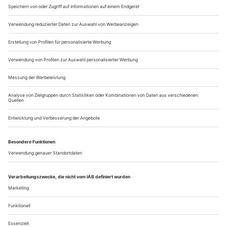
zu erobern: als Tänzer, Choreograf, Performer, Schauspieler,
Musiker und Bühnenbildner. Zurückgekehrt ist er, um sich
mit Fragen zu beschäftigen, die durchaus aktuell sind und auf
verschiedensten Wahlplakaten stehen könnten: «Was ist
Heimat? Wem gehört...
Vorschau - Impressum November 2017
Nussknacker
Allweihnachtlich wird landauf, landab der puderzuckrige
«Nussknacker» aus dem Depot geholt. Aber Zürichs
Ballettchef Christian Spuck hat keinen auf Lager und legt
deshalb eine Neufassung auf. Dafür zieht er E. T. A.
Hoffmanns Mär von «Nussknacker und Mausekönig» heran
– das schwarzromantische Original. Was neugierig macht, weil
die allermeisten...
Über uns
Kontakt
Kritikerumfrage
Newsletter