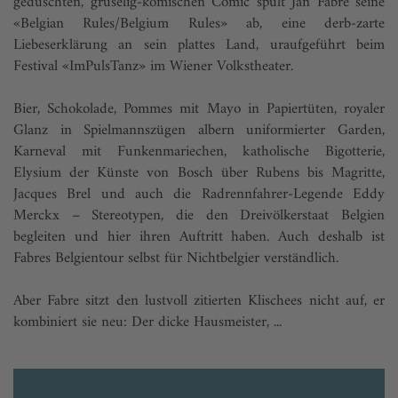
geduschten, gruselig-komischen Comic spult Jan Fabre seine
«Belgian Rules/Belgium Rules» ab, eine derb-zarte
Liebeserklärung an sein plattes Land, uraufgeführt beim
Festival «ImPulsTanz» im Wiener Volkstheater.
Bier, Schokolade, Pommes mit Mayo in Papiertüten, royaler
Glanz in Spielmannszügen albern uniformierter Garden,
Karneval mit Funkenmariechen, katholische Bigotterie,
Elysium der Künste von Bosch über Rubens bis Magritte,
Jacques Brel und auch die Radrennfahrer-Legende Eddy
Merckx – Stereotypen, die den Dreivölkerstaat Belgien
begleiten und hier ihren Auftritt haben. Auch deshalb ist
Fabres Belgientour selbst für Nichtbelgier verständlich.
Aber Fabre sitzt den lustvoll zitierten Klischees nicht auf, er
kombiniert sie neu: Der dicke Hausmeister, ...