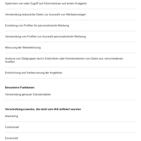
Tanzschulen November 2017
Bad Soden
Ballettschule Ulrike Niederreiter
Dipl. Ballettpädag. Ballett/Jazz/Modern/Charakter/tänzerische
Früherziehung. Ausbildung bis zur Akademiereife.
Ballettmärchen.
An der Trinkhalle 2B, D-65812 Bad Soden/Ts., Tel. +49-
6196-228 49
www.ballett-badsoden.de
Bamberg
Tanzwerkstatt
Stätte für Zeitgenössischen Tanz. Nürnberger Straße 108 k,
D-96050 Bamberg
Tel. +49-951-246...
Über uns
Kontakt
Kritikerumfrage
Newsletter