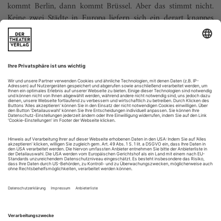
kommt Berlin, dann kommt Brüssel. Aber das stimmt nicht.
Keine zwei Städte in Europa liefern sich ein derart knappes
Kopf-an-Kopf-Rennen um ihre Bedeutung für die
zeitgenössische Tanzkunst wie diese beiden Metropolen. Nun
stattet Brüssel einen offiziellen Besuch in Berlin ab. Neun
Künstler kommen an die Spree,...
Ausstellungen, Screenings, Ausblicke November 2017
Ausstellung
Eric und Jula Isenburger
Die Wenigsten werden von Anna Jula Elenbogen jemals
gehört haben. Auch ­unter ihrem Künstlernamen Jula Géris ist
die Ausdruckstänzerin heutzutage kaum ein Begriff. Allenfalls
erinnert man sich der Polin als Muse ihres Mannes Eric
Isenburger. Schon während ihrer Ausbildung an der Schule
Hellerau-Laxenburg und bei Gertrud Kraus...