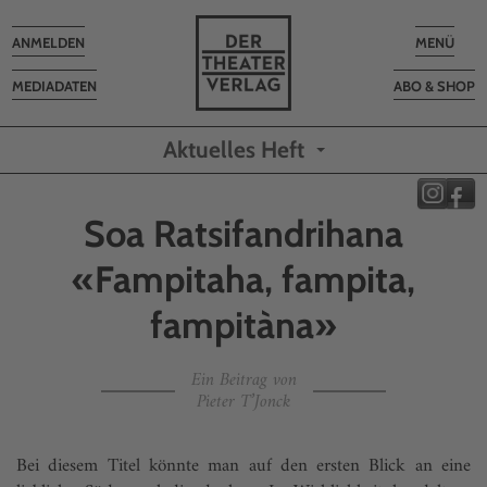
Toggle
Toggle
ANMELDEN
MENÜ
navigation
navigatio
MEDIADATEN
ABO & SHOP
Aktuelles Heft
Soa Ratsifandrihana
«Fampitaha, fampita,
fampitàna»
Ein Beitrag von
Pieter T’Jonck
Bei diesem Titel könnte man auf den ersten Blick an eine