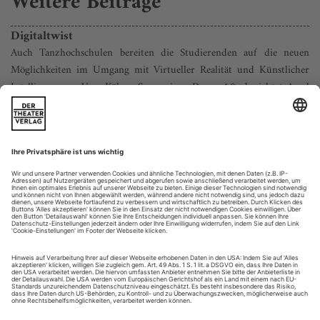
Weitere Beiträge
Digitaltwist
Auch Tanzhochschulen bereiten die Studierenden auf die neuen
Möglichkeiten im Umgang mit Virtueller Realität und Künstlicher
Intelligenz vor. Vom Kölner Symposion «Dance 4.0» berichtet Arnd
Wesemann
Virtuelle Realitäten sind reine Augenwelten. In künstlichem
Computerdesign huschen immaterielle, sich schnell
verflüchtigende Avatare durch den Raum, von realen Körpern
keine Spur. Zwar wird der Blick um 360 Grad erweitert, spart
jedoch großzügig den eigenen Körper aus. Man sieht die
Hände nicht vor Augen, sie werden angezeigt wie graue
Mauszeiger. Auch das...
Buch, CD, DVD 8/24
CD des Monats
LÄNDLER