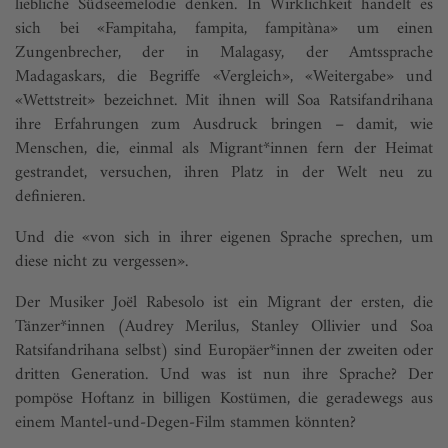
liebliche Südseemelodie denken. In Wirklichkeit handelt es
sich bei «Fampitaha, fampita, fampitàna» um einen
Zungenbrecher, der in Malagasy, der Amtssprache
Madagaskars, die Begriffe «Vergleich», «Weitergabe» und
«Wettstreit» bezeichnet. Mit ihnen will Soa Ratsifandrihana
ihre Erfahrungen zum Ausdruck bringen – damit, wie
Menschen, die, einmal als Migrant*innen fern der Heimat
gestrandet, versuchen, ihren Platz in der Welt neu zu
definieren.
Und die «von sich in ihrer eigenen Sprache sprechen, um
diese nicht zu vergessen».
Der Musiker Joël Rabesolo ist ein Migrant der ersten, die
Tänzer*innen (Audrey Merilus, Stanley Ollivier und Soa
Ratsifandrihana selbst) sind Europäer*innen der zweiten oder
dritten Generation. Und was ist nun ihre Sprache? Der
pompöse Hoftanz in billigen Kostümen, die geradewegs aus
einem Mantel-und-Degen-Film stammen könnten?