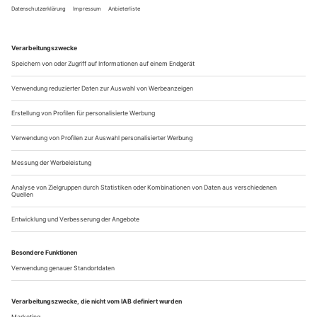
Unvorstellbar: Fast 450 Tänze hat Franz Schubert in den
wenigen Jahren komponiert, die ihm geblieben sind, die
meisten davon in aphoristischer Kürze. Gedankenblitze,
gleichwohl in aller Genauigkeit notiert, «Moments musicaux»,
von denen man sich manchmal wünschte, sie würden ewig
dauern. Pierre-Laurent Aimard, sonst eher bekannt als
Interpret...
Toula Limnaios «La Nef des Fols»
Berlin
Die Choreografin Toula Limnaios und der Komponist Ralf R.
Ollertz sind ein Match: Die Kompanie, die sie gemeinsam in
Berlin aufgebaut haben, zählt zu den ganz wenigen, die mit
einer eigenen Spielstätte aufwarten können. Die «Halle»,
ehemals sportlich bespielt und in unmittelbarer Nähe des
einstigen Mauerverlaufs gelegen, ist an sich schon einen