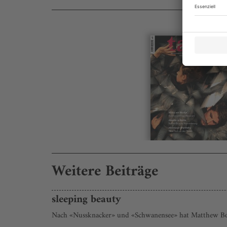
Weitere Beiträge
sleeping beauty
Nach «Nussknacker» und «Schwanensee» hat Matthew Bourn