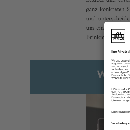
flexibel und ers
ganz konkreten S
und unterscheide
um eine konservi
Brinkmann lehnt d
Weiter