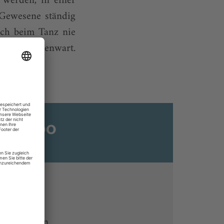
 werden, in einer
 Gewesene ständig
ich beim Tanz nie
elebte Gegenwart.
ats-Abo
n
ine lesen
 Endgeräten