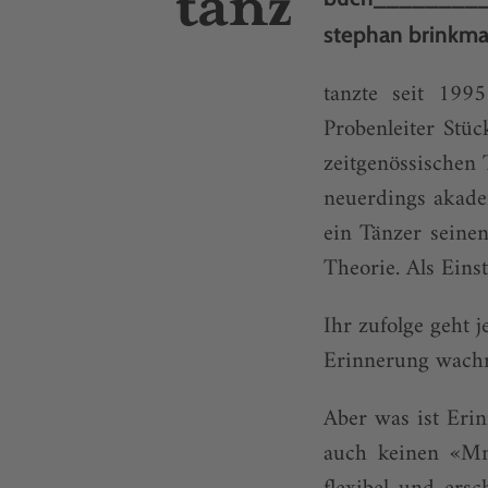
stephan brinkm
tanzte seit 199
Probenleiter Stü
zeitgenössischen 
neuerdings akade
ein Tänzer seine
Theorie. Als Eins
Ihr zufolge geht 
Erinnerung wachr
Aber was ist Eri
auch keinen «Mn