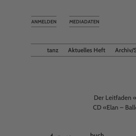
Toggle
ANMELDEN
MEDIADATEN
navigation
tanz
Aktuelles Heft
Archiv/
Der Leitfaden 
CD «Elan – Bal
buch________