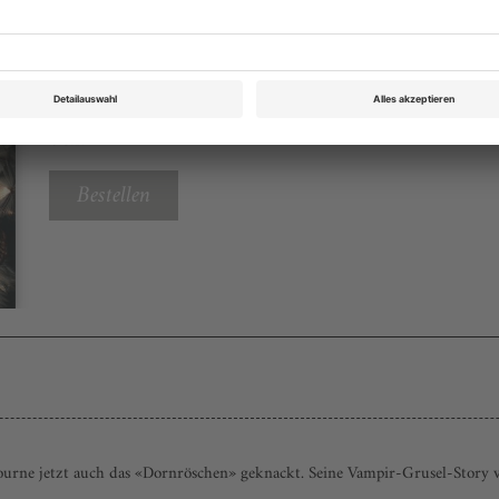
Tanz März 2013
Rubrik: medien, Seite 65
von
Bestellen
e jetzt auch das «Dornröschen» geknackt. Seine Vampir-Grusel-Story ver