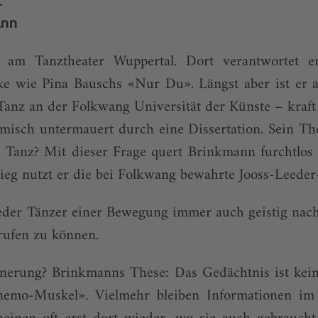
ann
5 am Tanztheater Wuppertal. Dort verantwortet e
cke wie Pina Bauschs «Nur Du». Längst aber ist er a
Tanz an der Folkwang Universität der Künste – kraft
misch untermauert durch eine Dissertation. Sein Th
n Tanz? Mit dieser Frage quert Brinkmann furchtlos 
tieg nutzt er die bei Folkwang bewahrte Jooss-Leede
jeder Tänzer einer Bewegung immer auch geistig nach
ufen zu können.
nnerung? Brinkmanns These: Das Gedächtnis ist kein 
emo-Muskel». Vielmehr bleiben Informationen im