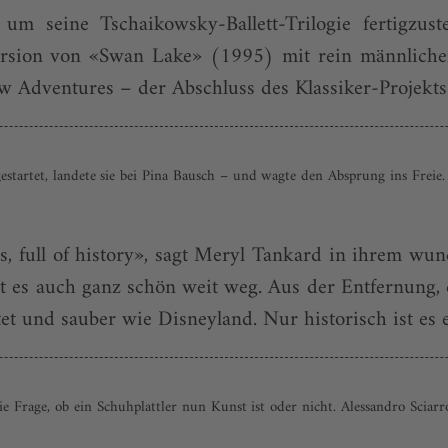
m seine Tschaikowsky-Ballett-Trilogie fertigzust
rsion von «Swan Lake» (1995) mit rein männlichem
Adventures – der Abschluss des Klassiker-Projekts m
gestartet, landete sie bei Pina Bausch – und wagte den Absprung ins Freie. 
wns, full of history», sagt Meryl Tankard in ihrem wu
t es auch ganz schön weit weg. Aus der Entfernung, e
t und sauber wie Disneyland. Nur historisch ist es e
ie Frage, ob ein Schuhplattler nun Kunst ist oder nicht. Alessandro Sciar