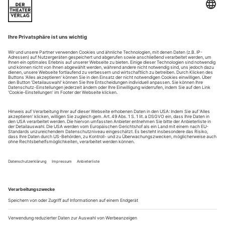
Der Choreo-Biograf: Rachid Ouramdane
Biografien im Tanz kommen nicht ohne Worte aus, findet Thomas
Hahn
sind medial geklonte Unterhaltungs-
Superstars von heute
Avatare, die in ein noch reales Second Life vorstoßen und
dafür ihre Persönlichkeit aus dem ersten Leben an der
Garderobe abgeben. Rachid Ouramdane dreht das Prinzip
einfach um. Die tiefgründigsten und verletzlichsten
Persönlichkeiten am Lyon Opéra Ballet ernennt er zu seinen
Superstars. Ein Tänzer ist ein...
Performance Studies in Hamburg
Die Schulen
Der Goldfisch im Glas. Die Geste als Sprache. Das Wort als
Klang. Der Körper im Raum – ausgestellt in Pose, Bewegung,
Tanz. Seine Enthüllung, Maskierung, Deformation oder
Vervielfältigung im Film. So zitieren sie ironisch aus dem