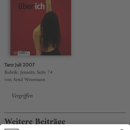
Tanz Juli 2007
Rubrik: Jenseits, Seite 74
von Arnd Wesemann
Vergriffen
Weitere Beiträge