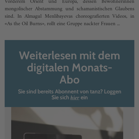
Vorderem Orient und Europa, dessen Bewohnerinnen
mongolischer Abstammung und schamanis­tischen Glaubens
sind. In Almagul Menlibayevas choreografierten Videos, in
«As the Oil Burns», rollt eine Gruppe nackter Frauen ...
Weiterlesen mit dem
digitalen Monats-
Abo
Sie sind bereits Abonnent von tanz? Loggen
hier
Sie sich
ein