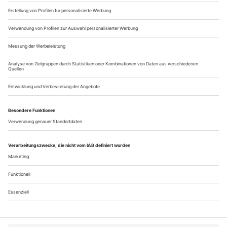
Performance-Einmaleins, die ersten Abgänger von Gabriele
Kleins MA-Studiengang Performance Studies an der
Universität Hamburg bei der...
Fabienne Berger mit «Elle(s)»
Lausanne
«Elle(s)» steht ohne Zweifel im Plural: Das neueste Werk von
Fabienne Berger ist Frauenbildern gewidmet. Portraits, die
langsam ihre überlebensgroßen Münder zu einem Lachen
öffnen. Frauen als kleine, auf die dunkle Rückwand projizierte
Silhouetten. Sie werden beobachtet, halbwegs imitiert und so
von der Interpretin auf der Bühne als virtuelle
Mitspielerinnen...
Über uns
Kontakt
Kritikerumfrage
Newsletter
Mediadaten
Datenschutz
Impressum
AGB
Vertrag widerrufen
Cookie-Einstellungen
Abo kündigen