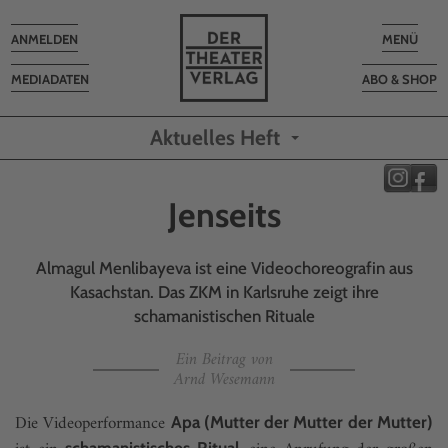
Toggle
Toggle
ANMELDEN
MENÜ
navigation
navigatio
MEDIADATEN
ABO & SHOP
Aktuelles Heft
Jenseits
Almagul Menlibayeva ist eine Videochoreografin aus
Kasachstan. Das ZKM in Karlsruhe zeigt ihre
schamanistischen Rituale
Ein Beitrag von
Arnd Wesemann
Die Videoperformance
Apa (Mutter der Mutter der Mutter)