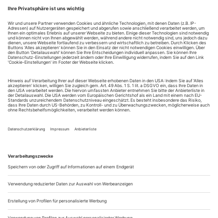
Neues Netzwerk für Ballett in Zürich: Yen Han Ballet
Productions
Yen Han, die langjährige führende Ballerina des Ballett
Zürich, hat sich auf einen neuen Weg gemacht. Sie hat
zusammen mit ihrem Ehepartner Matthias Zinser die Yen
Han Ballet Productions GmbH gegründet: eine unabhängige
Ballettkompanie, die neue klassische Choreografien aufführt
und gleichzeitig als Produktionsfirma firmiert, die
Künstlerinnen und Künstler aus der...
Christopher Roman über Forsythe
William Forsythe hat mein Leben verändert, so einfach ist das.
Und bevor jetzt gleich wieder die üblichen Schlagworte wie
«Guru» und «Jünger» fallen: Ich habe daran meinen aktiven
Anteil.
Genau deshalb hat meine Beziehung zu Bill bis heute
gehalten, und sie festigt sich mit jedem Jahr. Bill hat immer