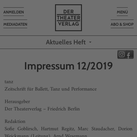
Toggle
Toggle
ANMELDEN
MENÜ
navigation
navigatio
MEDIADATEN
ABO & SHOP
Aktuelles Heft
Impressum 12/2019
tanz
Zeitschrift für Ballett, Tanz und Performance
Herausgeber
Der Theaterverlag – Friedrich Berlin
Redaktion
Sofie Goblirsch, Hartmut Regitz, Marc Staudacher, Dorion
Weickmann (Leitung), Arnd Wesemann