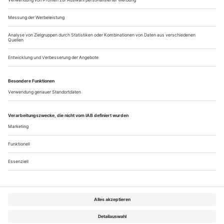
auf echter Zusammenarbeit bestanden und meine ganz
persönlichen...
Bremen: Samir Akika «Bravehearts»
Kiri Haardt war in den 1990ern eine der wichtigsten
Protagonistinnen des Bremer Theaters unter Susanne Linke
und Urs Dietrich. Die mittlerweile 53-Jährige tanzt immer
noch, außerdem lehrt sie an der Hochschule der Künste in
Bern. Haardts Tochter Geraldine Rummel ist 18, bereitet sich
auf das Abitur vor und engagiert sich bei der Jugendsparte
«Junge Akteur*innen»...
Über uns
Kontakt
Kritikerumfrage
Newsletter
Mediadaten
Datenschutz
Impressum
AGB
Vertrag widerrufen
Cookie-Einstellungen
Abo kündigen