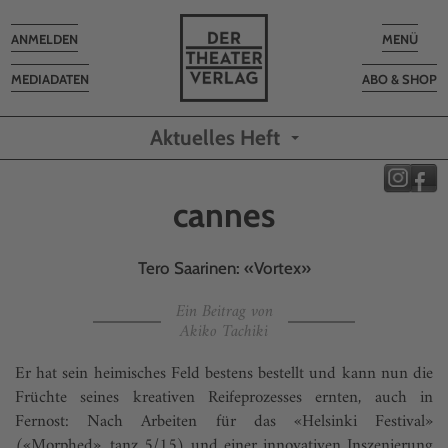
Toggle
Toggle
ANMELDEN
MENÜ
navigation
navigatio
MEDIADATEN
ABO & SHOP
Aktuelles Heft
cannes
Tero Saarinen: «Vortex»
Ein Beitrag von
Akiko Tachiki
Er hat sein heimisches Feld bestens bestellt und kann nun die
Früchte seines kreativen Reifeprozesses ernten, auch in
Fernost: Nach Arbeiten für das «Helsinki Festival»
(«Morphed», tanz 5/15) und einer innovativen Inszenierung