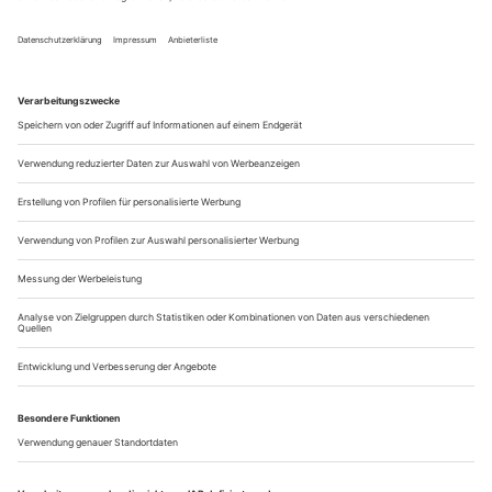
seiner ersten Premiere. Mit «Der Liebe Schlaf», einer
«Dornröschen»-Adaption für sein 17-köpfiges Ensemble, wird
sich Jörg Weinöhl am Abend dem Publikum in der Steiermark
vorstellen. Derzeit sind es...
Tanz im November
Die Tanztermine in Deutschland und Europa
Highlight: die «euro-scene Leipzig»
Rezensionen von Berlin bis Genf
leipzig
euro-scene
Vor 25 Jahren hob Ann-Elisabeth Wolff das Festival «euro-
scene
Leipzig» mit aus der Taufe, seit 1994 leitet sie es. Nie dachte
sie daran, das Neueste auf den Markt zu werfen. Lieber wählt
sie das Beste, das Vermittelbare, und hält ihre Augen nach