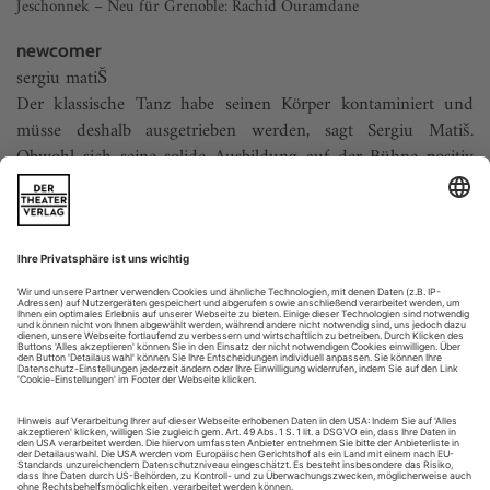
Jeschonnek – Neu für Grenoble: Rachid Ouramdane
newcomer
sergiu matiŠ
Der klassische Tanz habe seinen Körper kontaminiert und
müsse deshalb ausgetrieben werden, sagt Sergiu Matiš.
Obwohl sich seine solide Ausbildung auf der Bühne positiv
bemerkbar macht. Im zeitgenössischen Tanz hat der gebürtige
Rumäne eine neue Heimat gefunden, neugierig, wie Tanz auf
Gegenwart reagiert. Nach neunjährigem Studium im
heimischen...
der liebe schlaf
Für sein Debüt als Ballettdirektor der Grazer Oper nahm sich Jörg
Weinöhl einen Klassiker vor. Und gleich überzeugt der Ex-Tänzer
von Martin Schläpfer als Märchenerzähler
Seit dieser Spielzeit bekleidet er den Posten des
Ballettdirektors und Chefchoreografen an der Oper Graz, in
der Nachfolge von Darrel Toulon. Es ist der Morgen am Tag