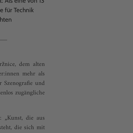
 Als eine von 13
e für Technik
chten
žnice, dem alten
er:innen mehr als
r Szenografie und
tenlos zugängliche
 „Kunst, die aus
teht, die sich mit