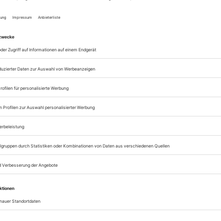
Alle Bühnentechnis
Artikel online lesen
Zugang zum ePaper
Lesegenuss auf allen
Zugang zum Onlinea
Bühnentechnische R
Sie können alle Vorteile
sofort nutzen
Digital-Abo testen