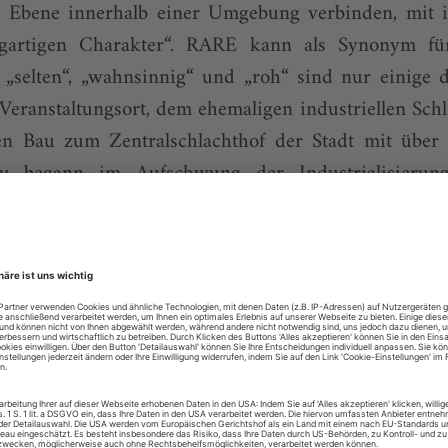
 Ebene innerhalb einer Umgebung verbinden, mit 
gartigen Charakter“. RARE kann als Synonym f
, „selten“, „wahnsinnig“ und „roh“ sind nur einige 
Veranstaltungsort, dem ehemaligen industriellen Sch
sen Bau zum Zentralschlachthof der Stadt mit übe
u begann im Aufschwung der Industrialisieru
ds zu heben und die Fleischproduktion auf in
de der Schlachthof aus dem Zentrum ausgelagert s
lesen mit dem digitalen Mon
eits Abonnent der Bühnentechnischen Rundschau? Loggen S