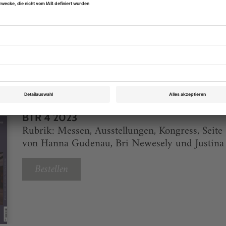
eichnis
BTR 4 2023
Rubrik: Messen, Ausstellungen, Kongress, Seite
von Hanna Gudenau, Bri Newesely und Justina 
Bestellen