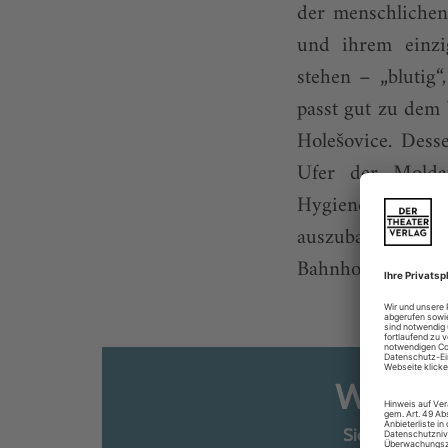
der menschlichen
und ihrem einzi
stehen – „blutig“
passt gut zu dem 
Holešovice. Des
Ufer der Molda
Hygienestandar
auszubauen, wur
Bahnhof für die ...
Weiter
Sie sind ber