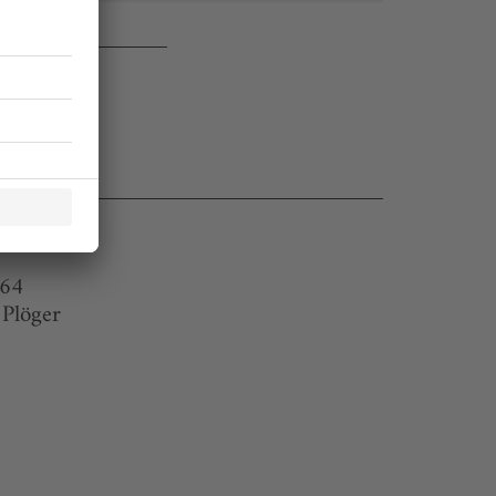
 64
Plöger