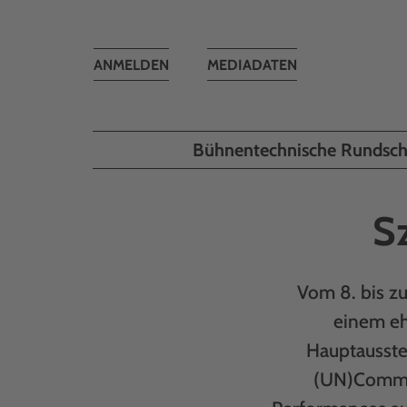
Toggle
ANMELDEN
MEDIADATEN
navigation
Bühnentechnische Rundsc
S
Vom 8. bis zu
einem eh
Hauptausste
(UN)Common