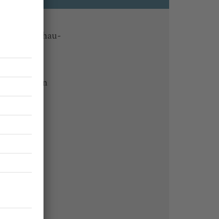
che-Rundschau-
 Endgeräten
rchiv von
undschau
 des Abos