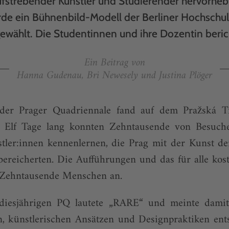
fstrebender Künstler und Studierender hervorhebt:
de ein Bühnenbild-Modell der Berliner Hochschul
ewählt. Die Studentinnen und ihre Dozentin beri
Ein Beitrag von
Hanna Gudenau, Bri Newesely und Justina Plöger
 der Prager Quadriennale fand auf dem Pražská Tr
tt. Elf Tage lang konnten Zehntausende von Besuch
tler:innen kennenlernen, die Prag mit der Kunst de
ereicherten. Die Aufführungen und das für alle kos
Zehntausende Menschen an.
iesjährigen PQ lautete „RARE“ und meinte damit:
n, künstlerischen Ansätzen und Designpraktiken ents