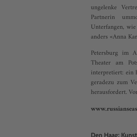
ungelenke Vertr
Partnerin ummo
Unterfangen, wi
anders «Anna Kare
Petersburg im A
Theater am Pots
interpretiert: ei
geradezu zum Ve
herausfordert. Vo
www.russianseas
Den Haag: Kuns