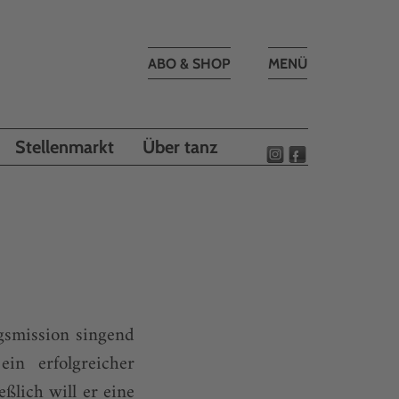
Toggle
ABO & SHOP
MENÜ
navigation
Stellenmarkt
Über tanz
gsmission singend
in erfolgreicher
ßlich will er eine