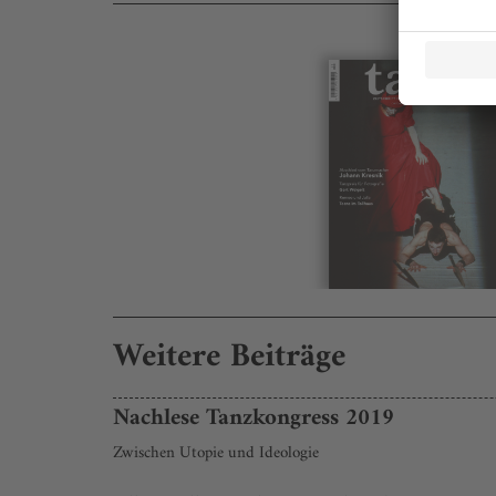
Weitere Beiträge
Nachlese Tanzkongress 2019
Zwischen Utopie und Ideologie