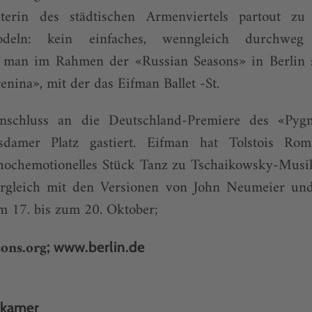
eterin des städtischen Armenviertels partout zu 
deln: kein einfaches, wenngleich durchweg 
e man im Rahmen der «Russian Seasons» in Berlin 
nina», mit der das Eifman Ballet -St.
nschluss an die Deutschland-Premiere des «Pygm
damer Platz gastiert. Eifman hat Tolstois Ro
n hochemotionelles Stück Tanz zu Tschaikowsky-Musi
rgleich mit den Versionen von John Neumeier und
m 17. bis zum 20. Oktober;
ons.org
;
www.berlin.de
tkamer