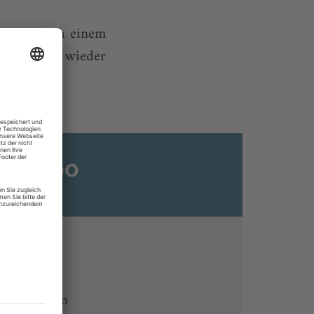
 sich: Nach einem
ine Werke wieder
ats-Abo
n
ine lesen
 Endgeräten