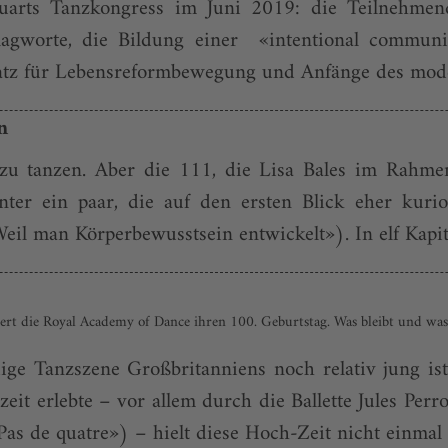
uarts Tanzkongress im Juni 2019: die Teilnehmend
lagworte, die Bildung einer «intentional commun
platz für Lebensreformbewegung und Anfänge des mod
n
zu tanzen. Aber die 111, die Lisa Bales im Rahmen
unter ein paar, die auf den ersten Blick eher kur
il man Körperbewusstsein entwickelt»). In elf Kapite
feiert die Royal Academy of Dance ihren 100. Geburtstag. Was bleibt und wa
dige Tanzszene Großbritanniens noch relativ jung i
it erlebte – vor allem durch die Ballette Jules Perro
Pas de quatre») – hielt diese Hoch-Zeit nicht einmal 