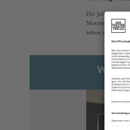
Die Jubiläumsspi
Moratorium läss
sehen, mit Hans v
Weiter