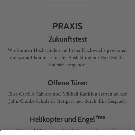
PRAXIS
Zukunftstest
Wie können Hochschulen am bestenNachwuchs gewinnen,
und worauf kommt es in der Ausbildung an? Rico Stehfest
hat sich umgehört
Offene Türen
Elisa Carrillo Cabrera und Mikhail Kaniskin starten an der
John Cranko Schule in Stuttgart neu durch. Ein Gespräch
free
Helikopter und Engel
Wie wird Mann ein guter Partner, was kann dabei