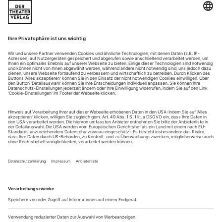
kaputtgehen (Spoiler: alles), und warum gibt es im
zeitgenössischen Ballett kaum noch Hebungen? Angela
Reinhardt sprach mit zwei Spezialisten
Talentproben
Das «Next Generation Festival» in London bringt
jungeCompagnien und renommierte Ballettschulen aus
Großbritannien, Europa und der ganzen Welt zusammen, um
die Zukunft des Tanzes zu feiern
Vermischtes 8/26
Ausschreibungen, Wettbewerbe 8/26