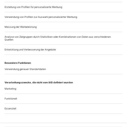
SCHULEN
free
Tanzschulen 8/26
IMPRESSUM
Impressum tanz 8/26
Vorschau tanz 8/26
Über uns
Kontakt
Kritikerumfrage
Newsletter
Mediadaten
Datenschutz
Impressum
AGB
Vertrag widerrufen
Cookie-Einstellungen
Abo kündigen