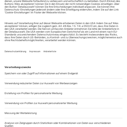
tanz erscheint zwölf mal im Jahr incl. Doppelheft und
Jahrbuch. Sie erhalten Zugang zum Online-Archiv von
tanz und können sowohl das aktuelle ePaper als auch das
ePaper-Archiv über Ihren Account auf www.der-
theaterverlag.de einsehen. Das Abonnement hat eine
Laufzeit von einem Monat und verlängert sich jeweils um
einen weiteren Monat, sofern es nicht vom Kunden auf
der Seite „Mein Konto/Meine Bestellungen“ auf
www.der-theaterverlag.de gekündigt wird. Eine
Kündigung ist jederzeit möglich und tritt mit dem Ende
des erworbenen Bezugszeitraumes automatisch in Kraft.
Aus steuerlichen Gründen abweichende Preise für Käufe
außerhalb Deutschlands (Endpreis vor Auslösen der Bestellung
ersichtlich)
9,99 €