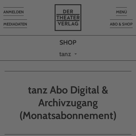
Toggle
Toggle
ANMELDEN
MENÜ
navigation
navigatio
MEDIADATEN
ABO & SHOP
tanz
tanz Abo Digital &
Archivzugang
(Monatsabonnement)