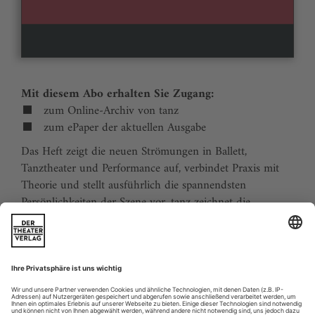
Mit diesem Abo erhalten Sie Zugang:
zum Online-Archiv von tanz
zum ePaper der aktuellen Ausgabe
Das Heft zeigt die neuen Strömungen in Ballett,
Tanztheater und Performance auf, verbindet Praxis mit
Theorie und stellt ausführlich die spannendsten
Persönlichkeiten der Szene vor. tanz zeichnet die
Traditionen der Tanzgeschichte nach und stellt
zukunftsweisende Ideen vor. Der Kalender ermöglicht
Tanzliebhabern ihre Reiseplanung in Europa. Eine
aktuelle Liste von Auditions und Workshops sowie der
Schulindex sind unverzichtbar für Profis und das
tanzbegeisterte Publikum.