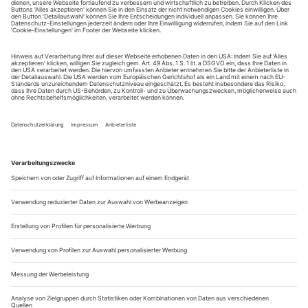
tanz erscheint zwölf mal im Jahr incl. Doppelheft und
Jahrbuch. Sie erhalten Zugang zum Online-Archiv von
tanz und können sowohl das aktuelle ePaper als auch das
ePaper-Archiv über Ihren Account auf www.der-
theaterverlag.de einsehen. Das Abonnement hat eine
Laufzeit von einem Monat und verlängert sich jeweils um
einen weiteren Monat, sofern es nicht vom Kunden auf
der Seite „Mein Konto/Meine Bestellungen“ auf
www.der-theaterverlag.de gekündigt wird. Eine
Kündigung ist jederzeit möglich und tritt mit dem Ende
des erworbenen Bezugszeitraumes automatisch in Kraft.
Aus steuerlichen Gründen abweichende Preise für Käufe
außerhalb Deutschlands (Endpreis vor Auslösen der Bestellung
ersichtlich)
9,99 €