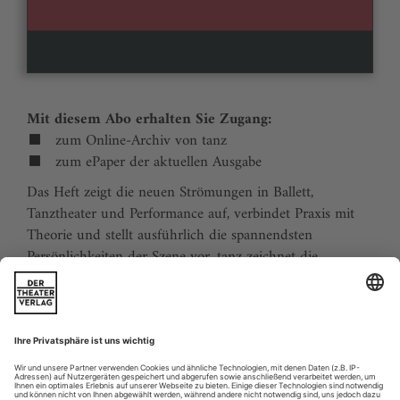
Mit diesem Abo erhalten Sie Zugang:
zum Online-Archiv von tanz
zum ePaper der aktuellen Ausgabe
Das Heft zeigt die neuen Strömungen in Ballett,
Tanztheater und Performance auf, verbindet Praxis mit
Theorie und stellt ausführlich die spannendsten
Persönlichkeiten der Szene vor. tanz zeichnet die
Traditionen der Tanzgeschichte nach und stellt
zukunftsweisende Ideen vor. Der Kalender ermöglicht
Tanzliebhabern ihre Reiseplanung in Europa. Eine
aktuelle Liste von Auditions und Workshops sowie der
Schulindex sind unverzichtbar für Profis und das
tanzbegeisterte Publikum.