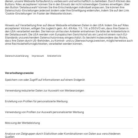
tanz erscheint zwölf mal im Jahr incl. Doppelheft und
Jahrbuch. Sie erhalten Zugang zum Online-Archiv von
tanz und können sowohl das aktuelle ePaper als auch das
ePaper-Archiv über Ihren Account auf www.der-
theaterverlag.de einsehen. Das Abonnement hat eine
Laufzeit von einem Monat und verlängert sich jeweils um
einen weiteren Monat, sofern es nicht vom Kunden auf
der Seite „Mein Konto/Meine Bestellungen“ auf
www.der-theaterverlag.de gekündigt wird. Eine
Kündigung ist jederzeit möglich und tritt mit dem Ende
des erworbenen Bezugszeitraumes automatisch in Kraft.
Aus steuerlichen Gründen abweichende Preise für Käufe
außerhalb Deutschlands (Endpreis vor Auslösen der Bestellung
ersichtlich)
9,99 €