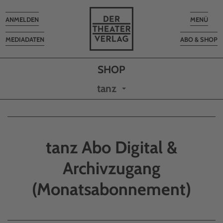
Toggle
Toggle
ANMELDEN
MENÜ
navigation
navigatio
MEDIADATEN
ABO & SHOP
tanz
tanz Abo Digital &
Archivzugang
(Monatsabonnement)