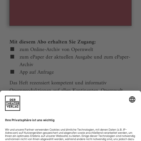
Mit diesem Abo erhalten Sie Zugang:
zum Online-Archiv von Opernwelt
zum ePaper der aktuellen Ausgabe und zum ePaper-
Archiv
App auf Anfrage
Das Heft rezensiert kompetent und informativ
Opernproduktionen auf allen Kontinenten. Opernwelt
zeigt die Welt hinter der Bühne, befragt die Macher und
verfolgt die Kulturpolitik. Große Themenblöcke
behandeln die Geschichte der Oper, bedeutende
Komponisten und die interessantesten Aspekte des
internationalen Musiklebens. Die Premierenvorschau
animiert zu Opernreisen in alle Welt.