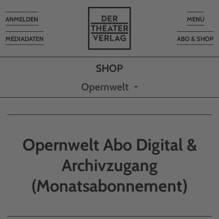
Toggle
Toggle
ANMELDEN
MENÜ
navigation
navigatio
MEDIADATEN
ABO & SHOP
Opernwelt
Opernwelt Abo Digital &
Archivzugang
(Monatsabonnement)