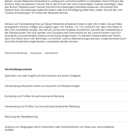
Sie erhalten Zugang zum Online-Archiv von Opernwelt
und können sowohl das aktuelle ePaper als auch das
ePaper-Archiv über Ihren Account auf www.der-
theaterverlag.de einsehen. Zugang zur App auf Anfrage.
Das Abonnement hat eine Laufzeit von einem Monat und
verlängert sich jeweils um einen weiteren Monat, sofern
es nicht vom Kunden auf der Seite „Mein Konto/Meine
Bestellungen“ auf www.der-theaterverlag.de gekündigt
wird. Eine Kündigung ist jederzeit möglich und tritt mit
dem Ende des erworbenen Bezugszeitraumes automatisch
in Kraft.
Aus steuerlichen Gründen abweichende Preise für Käufe
außerhalb Deutschlands (Endpreis vor Auslösen der Bestellung
ersichtlich)
9,99 €