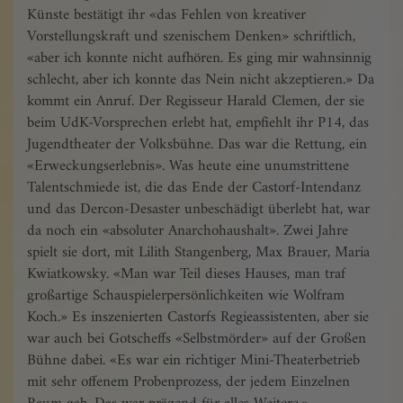
Künste bestätigt ihr «das Fehlen von kreativer
Vorstellungskraft und szenischem Denken» schriftlich,
«aber ich konnte nicht aufhören. Es ging mir wahnsinnig
schlecht, aber ich konnte das Nein nicht akzeptieren.» Da
kommt ein Anruf. Der Regisseur Harald Clemen, der sie
beim UdK-Vorsprechen erlebt hat, empfiehlt ihr P14, das
Jugendtheater der Volksbühne. Das war die Rettung, ein
«Erweckungserlebnis». Was heute eine unumstrittene
Talentschmiede ist, die das Ende der Castorf-Intendanz
und das Dercon-Desaster unbeschädigt überlebt hat, war
da noch ein «absoluter Anarchohaushalt». Zwei Jahre
spielt sie dort, mit Lilith Stangenberg, Max Brauer, Maria
Kwiatkowsky. «Man war Teil dieses Hauses, man traf
großartige Schauspielerpersönlichkeiten wie Wolfram
Koch.» Es inszenierten Castorfs Regieassistenten, aber sie
war auch bei Gotscheffs «Selbstmörder» auf der Großen
Bühne dabei. «Es war ein richtiger Mini-Theaterbetrieb
mit sehr offenem Probenprozess, der jedem Einzelnen