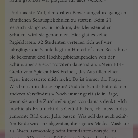
Raum gab. Das war prägend für alles Weitere.»
Und machte Mut, den dritten Bewerbungsdurchgang an
sämtlichen Schauspielschulen zu starten. Beim 21.
Versuch klappt es. In Bochum, der kleinsten aller
Schulen, wird sie genommen. Hier gibt es keine
Regieklassen, 32 Studenten verteilen sich auf vier
Jahrgänge, die Schule liegt im Hinterhof einer Realschule.
Sie bekommt drei Hochbegabten­stipendien von der
Schule, aber sie eckt trotzdem dauernd an. «Mein P14-
Credo vom Spielen hieß Freiheit, das Ausfüllen einer
Figur interessierte mich nicht. Da ist immer die Frage:
Was bin ich in dieser Figur? Und die Schule hatte da ein
anderes Verständnis.» Noch immer gerät sie in Rage,
wenn sie an die Zuschreibungen von damals denkt: «Ich
möchte als Frau nicht das Gefühl haben, ich muss in das
genormte Bild einer Julia passen! Was soll das auch sein?»
Am Ende wird ihr abgeraten, ihr eigenes Medea-Mash-up
als Abschlussmonolog beim Intendanten-Vorspiel zu