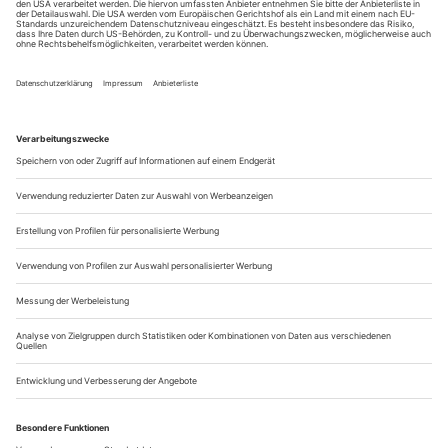
Strukturen vollständig erdrückt würde», wäre die Freie
Szene möglicherweise eine Alternative.
Zur Zeit ist Linda Pöppel am DT in Heiner Müllers
«Umsiedlerin» mit Jürgen Kuttner und Tom Kühnel zu
sehen. Aber es fällt nach diesem langen Gespräch nicht
schwer, sich Linda Pöppel, die schüchterne Autonome, in
fernerer Zukunft als Umsiedlerin an ganz andere Orte, in
ganz andere Produktionsformen vorzustellen.
«Die Umsiedlerin» am 6., 14., 20. Mai 2019 im DT.
Zur Rezension.
Wir benötigen Ihre Zustimmung, um
den YouTube Video-Service zu laden!
Wir verwenden einen Service eines Drittanbieters,
um Videoinhalte einzubetten. Dieser Service kann