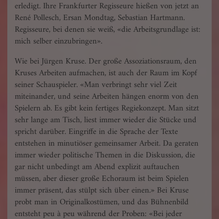
erledigt. Ihre Frankfurter Regisseure hießen von jetzt an
René Pollesch, Ersan Mondtag, Sebastian Hartmann.
Regisseure, bei denen sie weiß, «die Arbeitsgrundlage ist:
mich selber einzubringen».
Wie bei Jürgen Kruse. Der große Assoziationsraum, den
Kruses Arbeiten aufmachen, ist auch der Raum im Kopf
seiner Schauspieler. «Man verbringt sehr viel Zeit
miteinander, und seine Arbeiten hängen enorm von den
Spielern ab. Es gibt kein fertiges Regiekonzept. Man sitzt
sehr lange am Tisch, liest immer wieder die Stücke und
spricht darüber. Eingriffe in die Sprache der Texte
entstehen in minutiöser gemeinsamer Arbeit. Da geraten
immer wieder politische Themen in die Diskussion, die
gar nicht unbedingt am Abend explizit auftauchen
müssen, aber dieser große Echoraum ist beim Spielen
immer präsent, das stülpt sich über einen.» Bei Kruse
probt man in Originalkostümen, und das Bühnenbild
entsteht peu à peu während der Proben: «Bei jeder