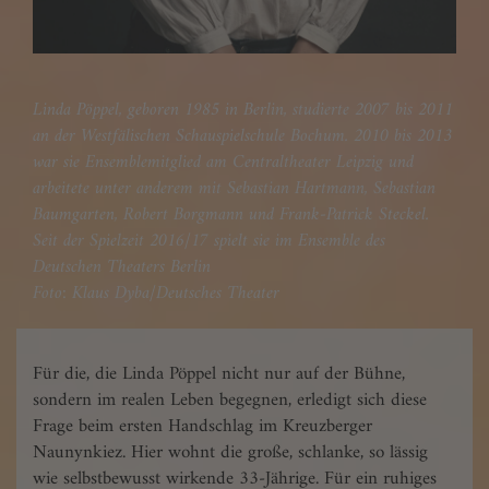
Linda Pöppel, geboren 1985 in Berlin, studierte 2007 bis 2011
an der Westfälischen Schauspielschule Bochum. 2010 bis 2013
war sie Ensemblemitglied am Centraltheater Leipzig und
arbeitete unter anderem mit Sebastian Hartmann, Sebastian
Baumgarten, Robert Borgmann und Frank-Patrick Steckel.
Seit der Spielzeit 2016/17 spielt sie im Ensemble des
Deutschen Theaters Berlin
Foto: Klaus Dyba/Deutsches Theater
Für die, die Linda Pöppel nicht nur auf der Bühne,
sondern im realen Leben begegnen, erledigt sich diese
Frage beim ersten Handschlag im Kreuzberger
Naunynkiez. Hier wohnt die große, schlanke, so lässig
wie selbstbewusst wirkende 33-Jährige. Für ein ruhiges