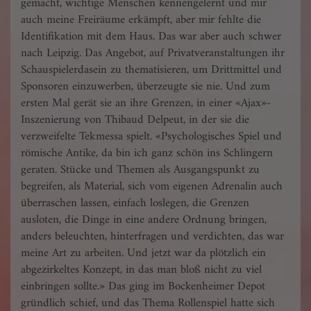
gemacht, wichtige Menschen kennengelernt und mir
auch meine Freiräume erkämpft, aber mir fehlte die
Identifikation mit dem Haus. Das war aber auch schwer
nach Leipzig. Das Angebot, auf Privatveranstaltungen ihr
Schauspielerdasein zu thematisieren, um Drittmittel und
Sponsoren einzuwerben, überzeugte sie nie. Und zum
ersten Mal gerät sie an ihre Grenzen, in einer «Ajax»-
Inszenierung von Thibaud Delpeut, in der sie die
verzweifelte Tekmessa spielt. «Psychologisches Spiel und
römische Antike, da bin ich ganz schön ins Schlingern
geraten. Stücke und Themen als Ausgangspunkt zu
begreifen, als Material, sich vom eigenen Adrenalin auch
überraschen lassen, einfach loslegen, die Grenzen
ausloten, die Dinge in eine andere Ordnung bringen,
anders beleuchten, hinterfragen und verdichten, das war
meine Art zu arbeiten. Und jetzt war da plötzlich ein
abgezirkeltes Konzept, in das man bloß nicht zu viel
einbringen sollte.» Das ging im Bockenheimer Depot
gründlich schief, und das Thema Rollenspiel hatte sich