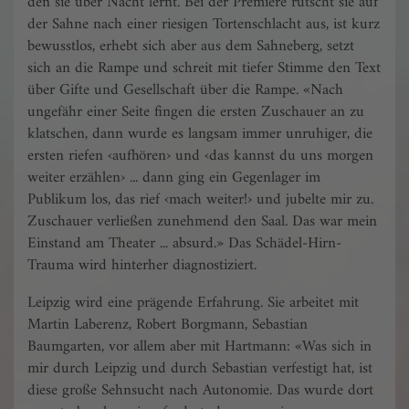
den sie über Nacht lernt. Bei der Premiere rutscht sie auf
der Sahne nach einer riesigen Tortenschlacht aus, ist kurz
bewusstlos, erhebt sich aber aus dem Sahneberg, setzt
sich an die Rampe und schreit mit tiefer Stimme den Text
über Gifte und Gesellschaft über die Rampe. «Nach
ungefähr einer Seite fingen die ersten Zuschauer an zu
klatschen, dann wurde es langsam immer unruhiger, die
ersten riefen ‹aufhören› und ‹das kannst du uns morgen
weiter erzählen› ... dann ging ein Gegenlager im
Publikum los, das rief ‹mach weiter!› und jubelte mir zu.
Zuschauer verließen zunehmend den Saal. Das war mein
Einstand am Theater ... absurd.» Das Schädel-Hirn-
Trauma wird hinterher diagnostiziert.
Leipzig wird eine prägende Erfahrung. Sie arbeitet mit
Martin Laberenz, Robert Borgmann, Sebastian
Baumgarten, vor allem aber mit Hartmann: «Was sich in
mir durch Leipzig und durch Sebastian verfestigt hat, ist
diese große Sehnsucht nach Autonomie. Das wurde dort