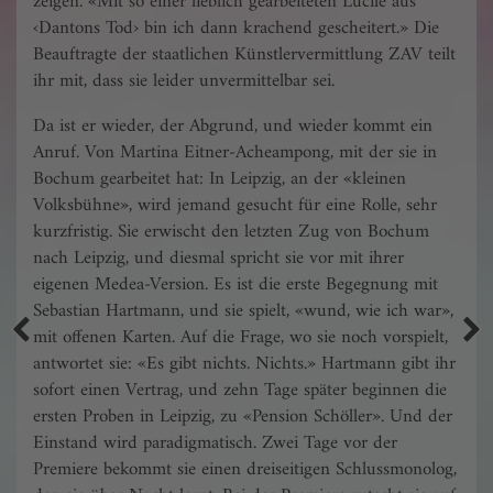
zeigen. «Mit so einer lieblich gearbeiteten Lucile aus
‹Dantons Tod› bin ich dann krachend gescheitert.» Die
Beauftragte der staatlichen Künstlervermittlung ZAV teilt
ihr mit, dass sie leider unvermittelbar sei.
Da ist er wieder, der Abgrund, und wieder kommt ein
Anruf. Von Martina Eitner-Acheampong, mit der sie in
Bochum gearbeitet hat: In Leipzig, an der «kleinen
Volksbühne», wird jemand gesucht für eine Rolle, sehr
kurzfristig. Sie erwischt den letzten Zug von Bochum
nach Leipzig, und diesmal spricht sie vor mit ihrer
eigenen Medea-Version. Es ist die erste Begegnung mit
Sebastian Hartmann, und sie spielt, «wund, wie ich war»,
mit offenen Karten. Auf die Frage, wo sie noch vorspielt,
antwortet sie: «Es gibt nichts. Nichts.» Hartmann gibt ihr
sofort einen Vertrag, und zehn Tage später beginnen die
ersten Proben in Leipzig, zu «Pension Schöller». Und der
Einstand wird paradigmatisch. Zwei Tage vor der
Premiere bekommt sie einen dreiseitigen Schlussmonolog,