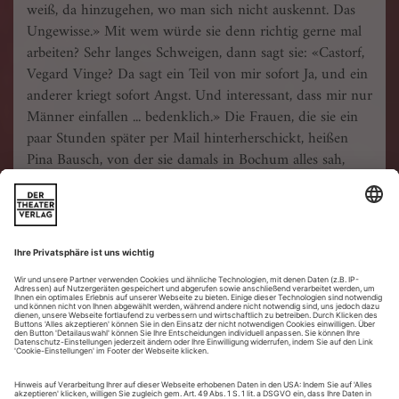
weiß, da hinzugehen, wo man sich nicht auskennt. Das
Ungewisse.» Mit wem würde sie denn richtig gerne mal
arbeiten? Sehr langes Schweigen, dann sagt sie: «Castorf,
Vegard Vinge? Da sagt ein Teil von mir sofort Ja, und ein
anderer kriegt sofort Angst. Und interessant, dass mir nur
Männer einfallen ... bedenklich.» Die Frauen, die sie ein
paar Stunden später per Mail hinterherschickt, heißen
Pina Bausch, von der sie damals in Bochum alles sah,
Meg Stuart, die ihr schon an der Volksbühne begegnete,
Marina Abramovic ...
Da ist eine Unruhe in ihr, die sich vielleicht auch ganz
anderes vorstellen könnte als deutsches Stadttheater. Sie
wünscht sich «mehr Mut zum Scheitern, Reibung,
künstlerische Partnerschaften. Wo geht es weiter, wie
treibt man sich». Sie selbst guckt sich vor allem in der
Freien Szene um, sehr viel Tanz, sehr viel im HAU. Da,
wo es selbstverständlich ist, dass man «mitrührt», «Teil
des künstlerischen Prozesses ist». Wenn sie «von den