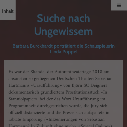
Inhalt
Suche nach
Ungewissem
Barbara Burckhardt porträtiert die Schauspielerin
Linda Pöppel
Es war der Skandal der Autorentheatertage 2018 am
ansonsten so gediegenen Deutschen Theater: Sebastian
Hartmanns «Uraufführung» von Björn SC Deigners
dokumentarisch grundiertem Prostitutionsstück «In
Stanniolpapier», bei der das Wort Uraufführung im
Programmheft durchgestrichen wurde, die Jury sich
offiziell distanzierte und die Presse sich aufspaltete in
rabiate Empörung («Inszenierungen von Sebastian
Hartmann? In Zukunft ohne mich», «Spiegel Online»)