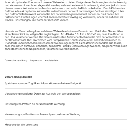
August.
Sie erhalten Zugang zum Online-Archiv von Theater
heute und können sowohl das aktuelle ePaper als auch
das ePaper-Archiv über Ihren Account auf www.der-
theaterverlag.de einsehen. Zugang zur App auf Anfrage.
Das Abonnement hat eine Laufzeit von einem Monat und
verlängert sich jeweils um einen weiteren Monat, sofern
es nicht vom Kunden auf der Seite „Mein Konto/Meine
Bestellungen“ auf www.der-theaterverlag.de gekündigt
wird. Eine Kündigung ist jederzeit möglich und tritt mit
dem Ende des erworbenen Bezugszeitraumes automatisch
in Kraft.
Aus steuerlichen Gründen abweichende Preise für Käufe
außerhalb Deutschlands (Endpreis vor Auslösen der Bestellung
ersichtlich)