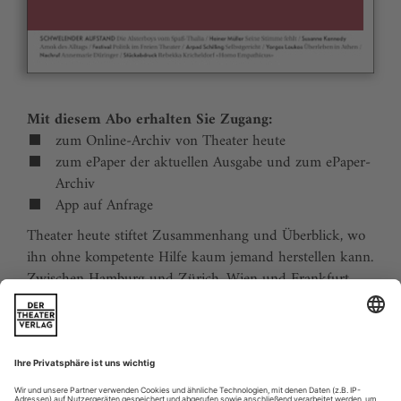
Mit diesem Abo erhalten Sie Zugang:
zum Online-Archiv von Theater heute
zum ePaper der aktuellen Ausgabe und zum ePaper-
Archiv
App auf Anfrage
Theater heute stiftet Zusammenhang und Überblick, wo
ihn ohne kompetente Hilfe kaum jemand herstellen kann.
Zwischen Hamburg und Zürich, Wien und Frankfurt,
Jena und Aachen gibt es wie nirgends auf der Welt eine
dichte, vielfältige und produktive Theaterszene. Mit
Theater heute sind Sie jederzeit über die wichtigsten
Ereignisse informiert. Theater heute erscheint 12-mal im
Jahr mit einem Doppelheft im Juli und dem Jahrbuch im