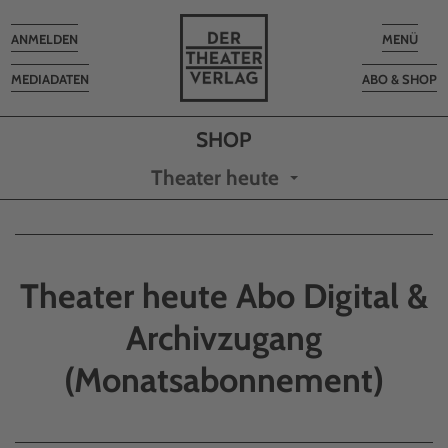
Toggle
Toggle
ANMELDEN
MENÜ
navigation
navigatio
MEDIADATEN
ABO & SHOP
Theater heute
Theater heute Abo Digital &
Archivzugang
(Monatsabonnement)