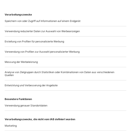
UNBOXING UNBOXING, Foto: geheimagentur
Der Tiger und die Angst – Ein Gespräch mit der Regisseurin
Sandra Leupold
Hintergrundbild: Szene aus «Werther» in Lübeck, 2018, Foto:
Olaf Malzahn
Keine Kunst ohne Eros – Wie die Pandemie das Theater
heimsucht. Ein Essay von Olga Myschkina
Hintergrundbild: picture alliance/Westend61
CD-Tipp:
Hintergrundbild: Julia Sophie Wagner, Foto: Lena Kern
Rezensionen:
Bochum: Elias Canetti «Die Befristeten», Foto: Birgit Hupfeld
Hagen: Amrguerite Donlon «Prolog – Schwanensee –
aufgetaucht», Foto: Oliver Look
Dresden: Verdi «Don Carlo», Foto: Semperoper