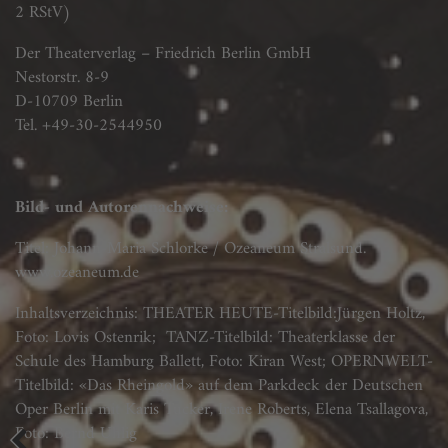
2 RStV)
Der Theaterverlag – Friedrich Berlin GmbH
Nestorstr. 8-9
D-10709 Berlin
Tel. +49-30-2544950
Bild- und Autorennachweise:
Titel: Johann-Maria Schlorke / Ozeaneum Stralsund.
www.ozeaneum.de
Inhaltsverzeichnis: THEATER HEUTE-Titelbild:Jürgen Holtz,
Foto: Lovis Ostenrik; TANZ-Titelbild: Theaterklasse der
Schule des Hamburg Ballett, Foto: Kiran West; OPERNWELT-
Titelbild: «Das Rheingold» auf dem Parkdeck der Deutschen
Oper Berlin mit Karis Tucker, Irene Roberts, Elena Tsallagova,
Foto: Bernd Uhlig