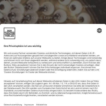
Ungeschminkte Wahrheit – Ein Porträt der Schauspielerin
Julia Windischbauer
Hintergrundbild: «König Lear» in den Münchner
Kammerspielen, Foto: Arno Declair
Lebendige Theatergeschichte – Ein Nachruf auf den großen
Jürgen Holtz
Hintergrundbild: Jürgen Holtz und Jeanne Balibar in «Galileo
Galilei. Das Theater und die Pest.» am Berliner Ensemble,
Foto: Matthias Horn
Nicht Drill, aber Disziplin – Ein Gespräch mit dem neuen
Wiener Ballettchef Martin Schläpfer
Hintergrundbild: «Rambert», Foto: Jez Ward
Neue Normalität? – Ein Gespräch mit András Siebold, Leiter
des «Internationalen Sommerfestivals» auf Kampnagel, das
trotz Corona im August stattfindet
Hintergrundbild: LIVE ART FESTIVAL: GEHEIMAGENTUR: