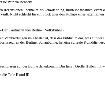
t sie Patricia Benecke.
 Rezensionen überhäuft, als «era-defining, must-see theatrical event o
auft. Nicht schlecht für ein Stück über den Kollaps eines texanischen
 «Der Kaufmann von Berlin» (Volksbühne)
sten Verabredungen im Theater ist, dass das Publikum das, was auf der B
gisseur an der Berliner Schaubühne, hat eine surreale Komödie geschr
rechblasen auf der Bühne daherkommt. Das heißt: Große Hüllen mit wen
 die Teile II und III