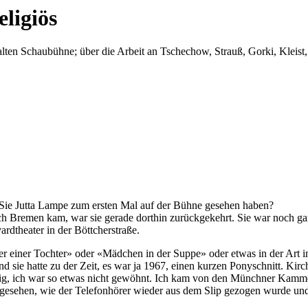
eligiös
alten Schaubühne; über die Arbeit an Tschechow, Strauß, Gorki, Kleist,
 Sie Jutta Lampe zum ersten Mal auf der Bühne gesehen haben?
ach Bremen kam, war sie gerade dorthin zurückgekehrt. Sie war noch gar 
ardtheater in der Böttcherstraße.
er einer Tochter» oder «Mädchen in der Suppe» oder etwas in der Art i
d sie hatte zu der Zeit, es war ja 1967, einen kurzen Ponyschnitt. Kirc
ertig, ich war so etwas nicht gewöhnt. Ich kam von den Münchner Kammer
 gesehen, wie der Telefonhörer wieder aus dem Slip gezogen wurde und 