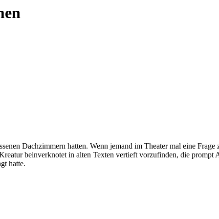
men
gessenen Dachzimmern hatten. Wenn jemand im Theater mal eine Frage z
eatur beinverknotet in alten Texten vertieft vorzufinden, die prompt A
t hatte.