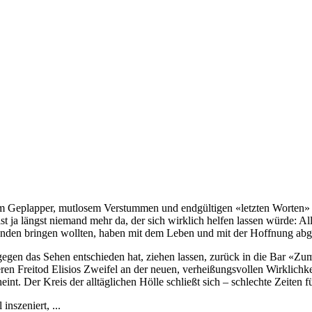
osem Geplapper, mutlosem Verstummen und endgültigen «letzten Worten
st ja längst niemand mehr da, der sich wirklich helfen lassen würde: Al
 Runden bringen wollten, haben mit dem Leben und mit der Hoffnung abg
egen das Sehen entschieden hat, ziehen lassen, zurück in die Bar «Zu
eren Freitod Elisios Zweifel an der neuen, verheißungsvollen Wirklichk
nt. Der Kreis der alltäglichen Hölle schließt sich – schlechte Zeiten fü
nszeniert, ...