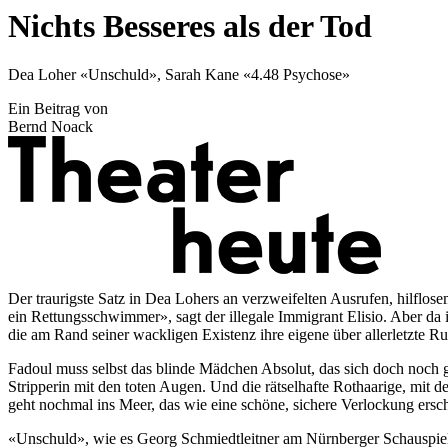
Nichts Besseres als der Tod
Dea Loher «Unschuld», Sarah Kane «4.48 Psychose»
Ein Beitrag von
Bernd Noack
Der traurigste Satz in Dea Lohers an verzweifelten Ausrufen, hilfl
ein Rettungsschwimmer», sagt der illegale Immigrant Elisio. Aber da i
die am Rand seiner wackligen Existenz ihre eigene über allerletzte
Fadoul muss selbst das blinde Mädchen Absolut, das sich doch noch g
Stripperin mit den toten Augen. Und die rätselhafte Rothaarige, mit d
geht nochmal ins Meer, das wie eine schöne, sichere Verlockung erschei
«Unschuld», wie es Georg Schmiedtleitner am Nürnberger Schauspiel i