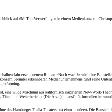
ochblick auf #MeToo-Verwerfungen in einem Medienkonzern. Christoph
m halben Jahr erschienenem Roman «Noch wach?» wird eine Baustelle b
ischkonzern Springer erkennbaren Medienunternehmens führt seine Unte
gh-performing.
ird, eine wilde Mischung aus kalifornisch inspirierten New-Work-Theori
, Titten und Wetterbericht» (Die Ärzte) hinausläuft, formuliert im wu
 des Hamburger Thalia Theaters erst einmal entleert. Die Baustelle ist