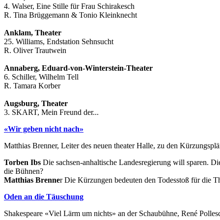
4. Walser, Eine Stille für Frau Schirakesch
R. Tina Brüggemann & Tonio Kleinknecht
Anklam, Theater
25. Williams, Endstation Sehnsucht
R. Oliver Trautwein
Annaberg, Eduard-von-Winterstein-Theater
6. Schiller, Wilhelm Tell
R. Tamara Korber
Augsburg, Theater
3. SKART, Mein Freund der...
«Wir geben nicht nach»
Matthias Brenner, Leiter des neuen theater Halle, zu den Kürzungsp
Torben Ibs
Die sachsen-anhaltische Landesregierung will sparen. D
die Bühnen?
Matthias Brenne
r Die Kürzungen bedeuten den Todesstoß für die Th
Oden an die Täuschung
Shakespeare «Viel Lärm um nichts» an der Schaubühne, René Polles