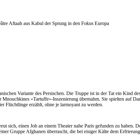
héâtre Aftaab aus Kabul der Sprung in den Fokus Europa
nischen Variante des Persischen. Die Truppe ist in der Tat ein Kind d
Mnouchkines «Tartuffe»-Inszenierung übernahm. Sie spielten auf Dari,
r Flüchtlinge erzählt, ohne je larmoyant zu werden.
t sich, einen Job an einem Theater nahe Paris gefunden zu haben. Doch
iner Gruppe Afghanen überrascht, die bei eisiger Kälte dem Erfrierung