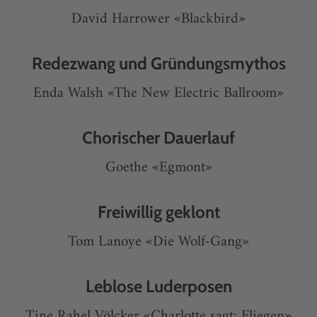
David Harrower «Blackbird»
Redezwang und Gründungsmythos
Enda Walsh «The New Electric Ballroom»
Chorischer Dauerlauf
Goethe «Egmont»
Freiwillig geklont
Tom Lanoye «Die Wolf-Gang»
Leblose Luderposen
Tine Rahel Völcker «Charlotte sagt: Fliegen»