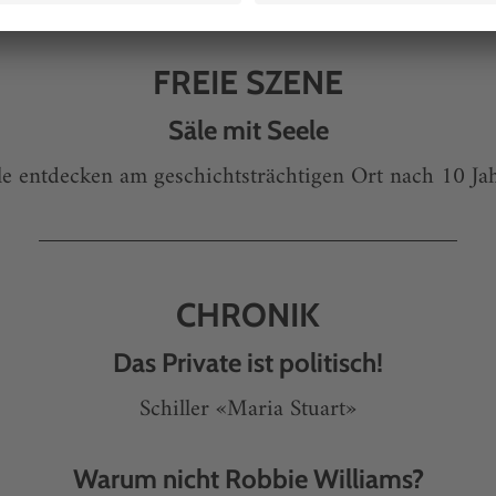
FREIE SZENE
Säle mit Seele
le entdecken am geschichtsträchtigen Ort nach 10 J
CHRONIK
Das Private ist politisch!
Schiller «Maria Stuart»
Warum nicht Robbie Williams?