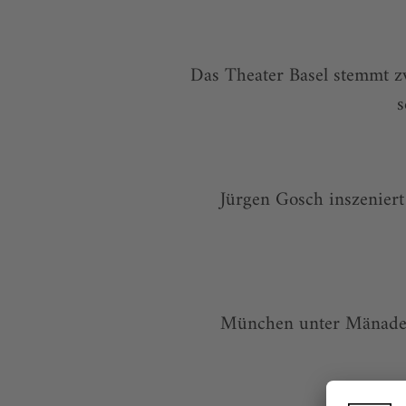
Das Theater Basel stemmt zw
s
Jürgen Gosch inszenier
München unter Mänaden