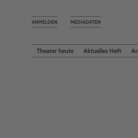
Toggle
ANMELDEN
MEDIADATEN
navigation
Theater heute
Aktuelles Heft
Ar