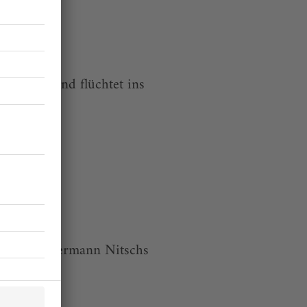
er, Orgel und flüchtet ins
ktion von Hermann Nitschs