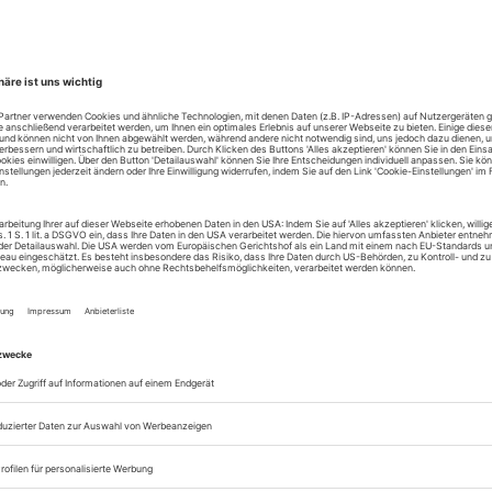
Spielplatz der Untoten
gt furios eine Ausgrabung: Arnolt Bronnens «Gebur
Komm, ich zeige dir mein Themenalbum
ällt am Schauspiel Hannover eine Menge zu Shakespe
TANZTHEATER
Avancen aus der Trennungskrise
ühne Berlin getrennte Sasha Waltz kokettiert in «Gez