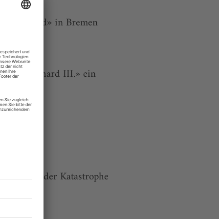
t der Jugend» in Bremen
ares «Richard III.» ein
eiten» mit der Katastrophe