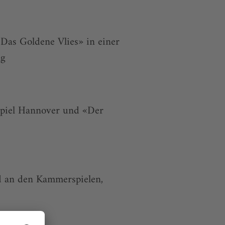
«Das Goldene Vlies» in einer
ng
spiel Hannover und «Der
 an den Kammerspielen,