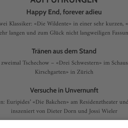
Happy End, forever adieu
ei Klassiker: «Die Wildente» in einer sehr kurzen, 
ehr langen und zum Glück nicht langweiligen Fassu
Tränen aus dem Stand
t zweimal Tschechow – «Drei Schwestern» im Schau
Kirschgarten» in Zürich
Versuche in Unvernunft
: Euripides’ «Die Bakchen» am Residenztheater und
inszeniert von Dieter Dorn und Jossi Wieler