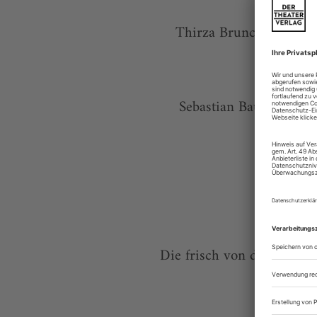
Thirza Bruncken beerdi
Sebastian Baumgarten f
Die frisch von der Schaub