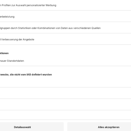
BIOGRAFIE ELFRIEDE JELINEK
«Die Elfi packt das schon»
ziger und die Sechziger: Elfriede Jelinek lernt Klavi
Schreiben – eine Biografie
PERFORMANCE
free
Das große Metzgern
nt terrible heim an die Burg: Bericht von der 122. A
Orgien Mysterien Theater