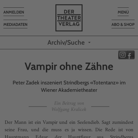
Toggle
Toggle
ANMELDEN
MENÜ
navigation
navigatio
MEDIADATEN
ABO & SHOP
Archiv/Suche
Vampir ohne Zähne
Peter Zadek inszeniert Strindbergs «Totentanz» im
Wiener Akademietheater
Ein Beitrag von
Wolfgang Kralicek
Der Mann ist ein Vampir und ein Seelendieb. Sagt zumindest
seine Frau, und die muss es ja wissen. Die Rede ist von
Hauptmann Edgar, der Hauptfigur aus Strindbergs