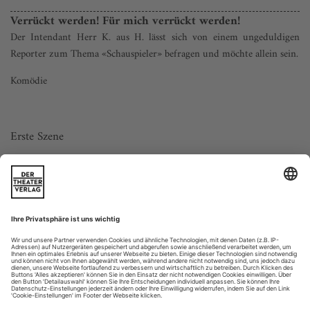
Verrückt werden! Für mich verrückt werden!
Der Intendant Herr K. aus H. lässt sich von einem ungeduldigen
Reporter zum Thema «Schauspieler» befragen und möchte allein sein.
Komödie
Erste Szene
Das T.-Theater in H., Intendantenzimmer. Ein Dachstübchen
bescheidenster Art. Es herrscht strenges
Repräsentationsverbot. Ein in die Ecke gedrängtes Echtholz-
Schreibtischchen mit orthopädischem Drehstuhl. Ein kleiner
Besprechungstisch neben der Tür. Daran der INTENDANT,
Typ Manuel Andrack, erschöpft, und der REPORTER, Typ
Marinelli, angespannt. Ein...
Schlesien ist überall?