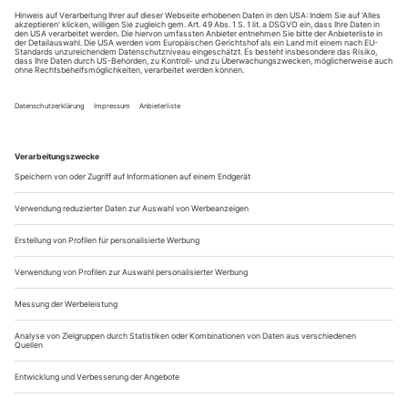
Im Schrebergarten und auf tropischen Inseln finden Armin Petras
und Thomas Ostermeier in Mannheim und München nicht mal
Utopiereste in Gerhart Hauptmanns «Vor Sonnenaufgang»
Wie wohl hätte man sich heute einen «Weltverbesserer»
vorzustellen, einen, der von sich sagt, «mein Kampf ist ein
Kampf um das Glück aller; sollte ich glücklich sein, so
müssten es zuerst alle andern Menschen um mich herum
sein»? Getroffen hat man ja schon länger keinen mehr.
Wäre so einer jung und bei Attac, wäre er ein übrig
gebliebener 68er, wäre er eine...
Böser Spuk
Elfriede Jelinek «Wolke 3»
Die disparaten Textfragmente der großen Potentaten der
deutschen Geistesgeschichte (Novalis, Kleist, Fichte, Hegel
und Heidegger), die Elfriede Jelinek in «Wolken.Heim» zu
einem unheimlichen, zeit- und ortlosen Identitätsdiskurs