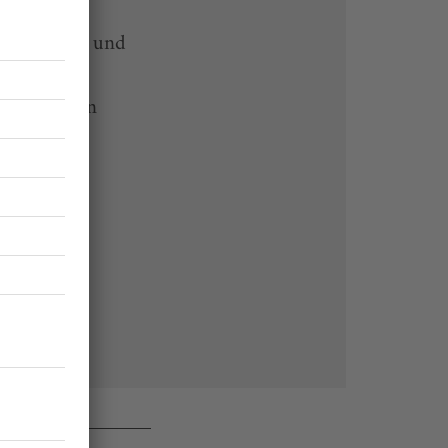
-heute-App und
 Endgeräten
rchiv von
 des Abos