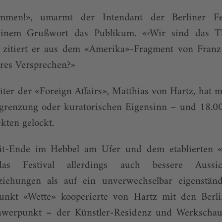
ommen!», umarmt der Intendant der Berliner Fe
einem Grußwort das Publikum. «‹Wir sind das Th
 zitiert er aus dem «Amerika»-Fragment von Franz
eres Versprechen?»
ter der «Foreign Affairs», Matthias von Hartz, hat 
Abgrenzung oder kuratorischen Eigensinn – und 18.0
kten gelockt.
eit-Ende im Hebbel am Ufer und dem etablierten 
das Festival allerdings auch bessere Aussi
ziehungen als auf ein unverwechselbar eigenständ
nkt «Wette» kooperierte von Hartz mit den Berli
hwerpunkt – der Künstler-Residenz und Werkscha