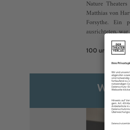
Nature Theaters
Matthias von Har
Forsythe. Ein p
ausrichteten, war
100 unbezahlte .
Weiter
Sie s