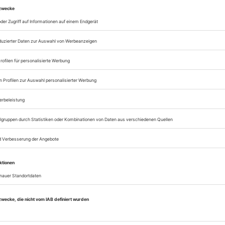
lesen
Zugang zur Theater
zum ePaper
Lesegenuss auf allen
Zugang zum Onlinea
Theater heute
Sie können alle Vorteile
sofort nutzen
Digital-Abo testen