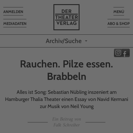
Toggle
Toggle
ANMELDEN
MENÜ
navigation
navigatio
MEDIADATEN
ABO & SHOP
Archiv/Suche
Rauchen. Pilze essen.
Brabbeln
Alles ist Song: Sebastian Nübling inszeniert am
Hamburger Thalia Theater einen Essay von Navid Kermani
zur Musik von Neil Young
Ein Beitrag von
Falk Schreiber