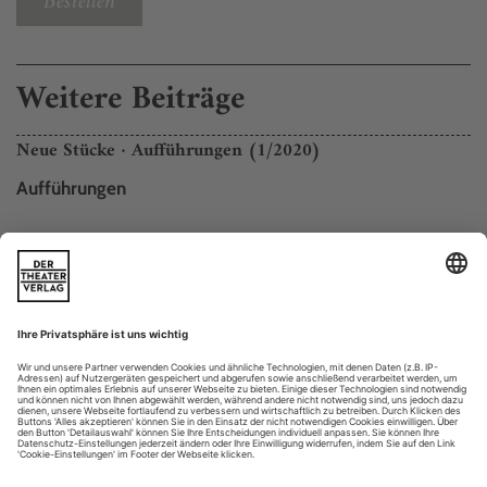
Bestellen
Weitere Beiträge
Neue Stücke · Aufführungen (1/2020)
Aufführungen
Im Deutschen Theater Berlin trifft der unermüdlich dreh­
bühnenkreiselnde Ulrich Rasche auf Sarah Kanes letztes
Stück, den ausweglosen Depressionssog von «4.48 Psychose».
Eher umgekehrt sucht Susanne Kennedy in «Ultraworld» an
der Volksbühne Berlin nach einem Modell für die Welt und
die Bewusstwerdung eines Menschen. Sowohl Johan Simons
in Bochum als...
Triumph der Illusion
Florentina Holzingers neues Stück «TANZ» empowert Hexen und