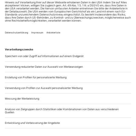
andere weibliche Luftgeister
Man kann es kommen sehen. Dass in dieser Ballettstunde
nicht alles mit richtigen Dingen zugeht, ist eigentlich schon
auf den ersten Blick klar. Schließlich steht die Ballettlehrerin
Beatrice «Trixie» Cordua mit ihren achtzig Jahren nackt auf
der Bühne. Wie selbstverständlich fordert sie ihre
Schülerinnen dazu auf, die Ballettstangen auf die Bühne zu
stellen, um...
Ins Dunkle!
Die Klimakrise erobert das Unterhaltungstheater: Yael Ronens
«Rewitching Europe» im Maxim Gorki Theater, Anne-Cécile
Vandalems «Die Anderen» an der Berliner Schaubühne
Ist Yael Ronen plötzlich esoterisch geworden? Schon öfters hat
sich die israelische Re­gisseurin mit dem beißenden Humor
jetzt als Schamanin bezeichnet, und wer ihr auf der Straße in
Kreuzberg begegnet, sieht sie mit allerlei Klunkern und Ketten