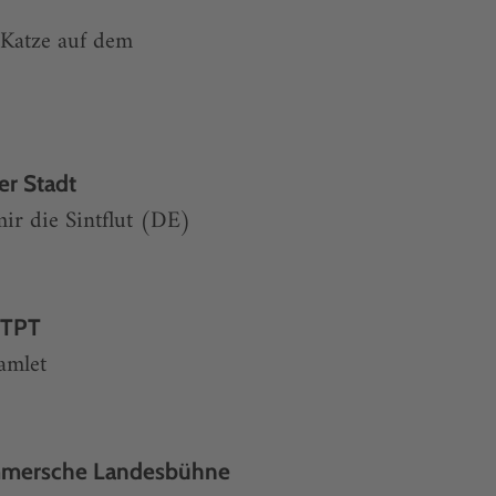
 Katze auf dem
er Stadt
mir die Sintflut (DE)
 TPT
amlet
mmersche Landesbühne