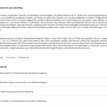
 Ensemble
Shelesnova
r
es Theate
oy – Big Taifoon
ater
ie besseren Wälder (U)
nn
rki Theater