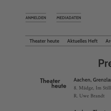
Toggle
ANMELDEN
MEDIADATEN
navigation
Theater heute
Aktuelles Heft
Ar
Pr
Aachen, Grenzla
8. Mädge, Im Stil
R. Uwe Brandt