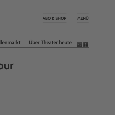
Toggle
ABO & SHOP
MENÜ
navigation
llenmarkt
Über Theater heute
our