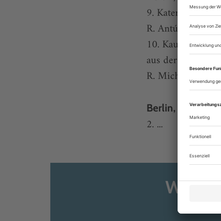
9. Kater, zeit zu l
R. Antú Romero 
10. Kaurismäki,
aus der Streichho
R. Michael Schwe
Berlin, Schaubü
2. ...
Weiter
Sie s