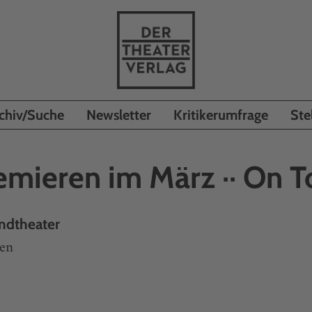
chiv/Suche
Newsletter
Kritikerumfrage
Ste
emieren im März ·· On T
ndtheater
len