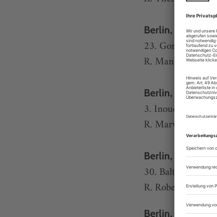
Berlin, Berliner
23. Gorki, Vassa 
R. Manfred Karge
Berlin, Deutsch
3. Inoue, Little B
R. Marvin Simon
Berlin, Grips The
30. Baltscheit, D
R. Robert Neuma
Berlin, Maxim Go