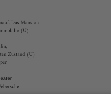
nauf, Das Mansion
Immobilie (U)
lin,
sten Zustand (U)
pper
heater
Webersche
aschke