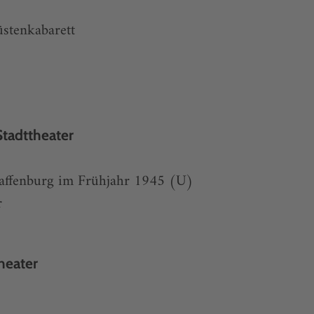
stenkabarett
Stadttheater
affenburg im Frühjahr 1945 (U)
r
heater