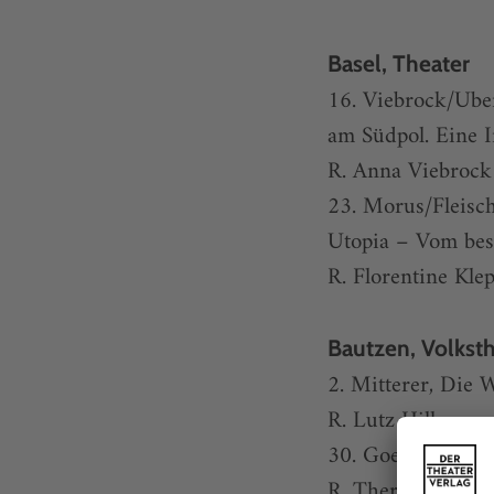
Basel, Theater
16. Viebrock/Ube
am Südpol. Eine 
R. Anna Viebrock
23. Morus/Fleisch
Utopia – Vom be
R. Florentine Kle
Bautzen, Volkst
2. Mitterer, Die 
R. Lutz Hillmann
30. Goethe, Faust
R. Therese Thom