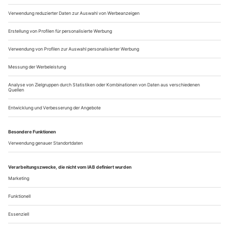
Ländern des arabischen Frühlings etwa, in denen das Theater
als Sprachrohr...
Die Unmöglichkeit einer Gruppe
Wie witzig ist Occupy?, fragen Kevin Rittberger und Martin
Heckmanns in Frankfurt und Stuttgart
Ein sonniger Samstagabend im Juni: Friedlich liegt es da, das
Occupy-Camp zu Füßen der Frankfurter Banktürme. Um den
Zeltplatz herum: ein «Zaun» aus Plakaten zwischen Wut und
Enttäuschung. Dazwischen die Ankündigung eines Kultur­
wochenendes. An einem Zelt, deutlich kleiner geschrieben,
eine Liste: «Wir brauchen: Zelte, Schlafsäcke, veganes Essen.»
Zwischen den...
Über uns
Kontakt
Kritikerumfrage
Newsletter
Mediadaten
Datenschutz
Impressum
AGB