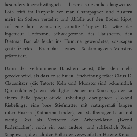
besonders überschwänglich – dieser also ziemlich langweilige
Loth trifft im Partyzelt, wo man Champagner und Austern
meist im Stehen verzehrt und Abfälle auf den Boden kippt,
auf eine bunt gemischte, kaputte Truppe: Da wäre der
Ingenieur Hoffmann, Schwiegersohn des Hausherrn, den
Dietmar Bär als leicht ins Humane gewendetes, sozusagen
gentrifiziertes Exemplar eines Schlampigkeits-Monsters
präsentiert.
Dann der verkommene Hausherr selbst, über den mehr
geredet wird, als dass er selbst in Erscheinung träte: Claus D.
Clausnitzer (die Tatorte Köln und Münster sind bekanntlich
Quotenkönige); ein beleidigter Diener im Smoking, der zu
einem Belle-Epoque-Stück unbedingt dazugehört (Roland
Riebeling); eine böse Stiefmutter mit naturgemäß langen
roten Haaren (Katharina Linder); ein steifbeiniger Lakai mit
wenig Text als Vertreter der Arbeiterklasse (Bernd
Rademacher); noch ein paar andere; und schließlich Xenia
Snagowski, die sich der Rolle der verzweifelten Helene Krause