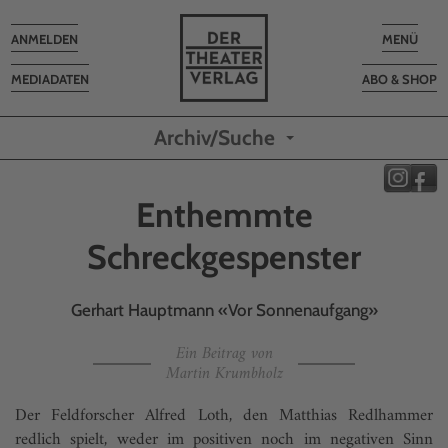
Toggle
Toggle
ANMELDEN
MENÜ
navigation
navigatio
MEDIADATEN
ABO & SHOP
Archiv/Suche
Enthemmte
Schreckgespenster
Gerhart Hauptmann «Vor Sonnenaufgang»
Ein Beitrag von
Martin Krumbholz
Der Feldforscher Alfred Loth, den Matthias Redl­hammer
redlich spielt, weder im positiven noch im negativen Sinn