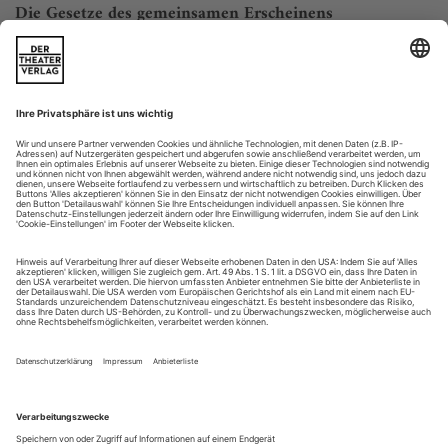
Die Gesetze des gemeinsamen Erscheinens
Das Verhältnis von Theater und Politik wird neu gedacht
Terry, die Performerin mit den langen, etwas zersaust
wirkenden Haaren, setzt ihre Worte in ihrem ganz eigenen
Rhythmus, mit Bedacht, ein wenig schleppend: «Eine gute
Geschichte braucht einen guten Anfang, Charaktere,
Vorbilder, beste Freunde, Feinde, Überraschungen …» Die
Aufzählung zieht sich in die Länge. Während Terry spricht,
macht sich unter den fünf anderen...
Ein Lachgas der Zukunft anmischen
Eine Laudatio auf Kevin Rittberger
Politisches Theater – dies bestätigen aktuelle Festivals, die
Positionen zeitgenössischer Dramatik eine Plattform geben wie
der Heidelberger Stückemarkt oder das Münchner Festival
«Radikal jung» –, politisches Theater kommt derzeit eher
nicht aus Deutschland, sondern aus dem Ausland. Aus den