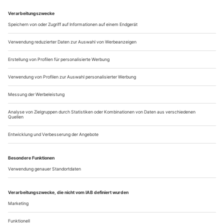
dunkelziffer» im Wiener Volkstheater (eine...
Das andere England
Paines Plough wird dreißig und verteilt Stückaufträge an Enda
Walsh, David Greig, Philip Ridley und Douglas Maxwell; April de
Angelis’ neues Stück «Wild East» am Royal Court – auf der Insel
blüht New Writing
Man wird ja nicht alle Jahre dreißig. Dachte sich Paines
Plough und gönnte sich zum runden Geburtstag mal was
ganz Besonderes: Man schenkte sich selbst acht neue Stücke.
Eigentlich nur folgerichtig. Paines Plough ist Englands
wichtigstes «New Writing»-Theater ohne feste Bühne, das
heißt, man tourt Frischgeschriebenes durch’s gesamte
Vereinigte Königreich. Die...