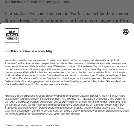
Katharina Schlender «Rosige Zeiten»
Life sucks. Die vier Figuren in Katharina Schlenders neuem
Stück «Rosige Zeiten» können ein Lied davon singen und tun
dies auch im Verlauf des Abends noch zur Genüge. Sie heißen
Bruno Butterbrot, Eddi Essig, Henry Heiser und Mila
Mittenzwei und scheinen einem Kinderstück entsprungen,
das wegen Überschreitung des Grenzwerts für chronische
Depression keine...
Der Mittelstand der Dinge
Schorsch Kamerun inszeniert die Uraufführung von Kathrin Rögglas
«draußen tobt die dunkelziffer» in Wien
Wenn im Theater der Vorhang hochgeht, hat das
normalerweise nichts zu bedeuten. Hier ist es ein Zeichen, das
Hoffnung machen soll: «Es geht wieder aufwärts!» Sagt
Regisseur Schorsch Kamerun, der als «Schuldenberg-
Moderator» höchstpersönlich durch seine Inszenierung von
Kathrin Rögglas neuem Theatertext «draußen tobt die