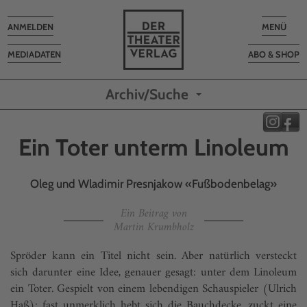
Toggle
Toggle
ANMELDEN
MENÜ
navigation
navigatio
MEDIADATEN
ABO & SHOP
Archiv/Suche
Ein Toter unterm Linoleum
Oleg und Wladimir Presnjakow «Fußbodenbelag»
Ein Beitrag von
Martin Krumbholz
Spröder kann ein Titel nicht sein. Aber natürlich versteckt
sich darunter eine Idee, genauer gesagt: unter dem Linoleum
ein Toter. Gespielt von einem lebendigen Schauspieler (Ulrich
Haß); fast unmerklich hebt sich die Bauchdecke, zuckt eine