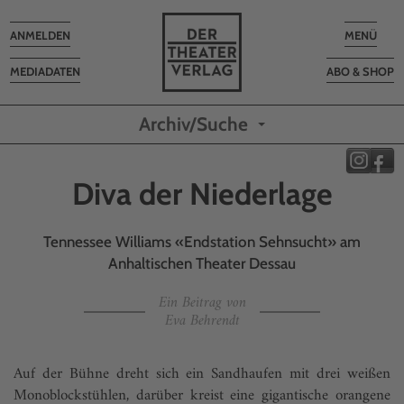
Toggle
Toggle
ANMELDEN
MENÜ
navigation
navigatio
MEDIADATEN
ABO & SHOP
Archiv/Suche
Diva der Niederlage
Tennessee Williams «Endstation Sehnsucht» am
Anhaltischen Theater Dessau
Ein Beitrag von
Eva Behrendt
Auf der Bühne dreht sich ein Sandhaufen mit drei weißen
Monoblockstühlen, darüber kreist eine gigantische orangene