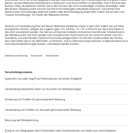
1. Coward und Chatten, Zwei Geister sind einer...
Das Dritte im Spiel
Berlin, Wien, Basel. Preise über Preise. Aenne Schwarz ist fast ein
Star. Auf der Bühne und vor der Kamera hat sie gelernt, aus ihren
Ängsten Kraft zu ziehen
Man könne doch das Ledersofa ins andere Zimmer vor die
hellgrüne Wand tragen – das sähe bestimmt toll aus. Aenne
Schwarz ist vorbereitet auf den Besuch. Zuerst trägt sie einen
rot-lila-gemusterten Pullover zur weiten, blauen, fein
gestreiften Hose und setzt sich damit auf das verschobene
Sofa vor der grünen Wand. Dann kramt sie – an einem
sonnigen, aber nicht sehr...
Wir Vatermörder
Mit Jürgen Flimm konnte man sich gut streiten
Nun Jürgen Flimm. Und jedes Mal denke ich: Hätte ich doch