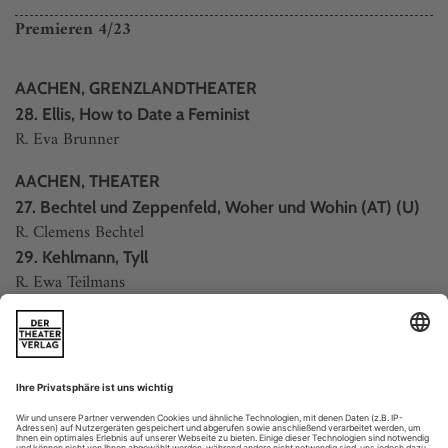
Premieren 4/23
AACHEN, GRENZLANDTHEATER
28. Ellis, How to Date a Feminist
R. Eva Brunner
AACHEN, THEATER
27. Bechtel und Zeppenfeld, Woher und Wohin (AT) (U)
R. Clemens Bechtel
29. Kehlmann, Tyll
R. Ewa Teilmans
ALTENBURG/GERA, THEATER
2. Kressin, Liebe macht frei
R. Manuel Kressin
ANNABERG-BUCHHOLZ, EDUARD-VON-
-
WINTERSTEIN
THEATER