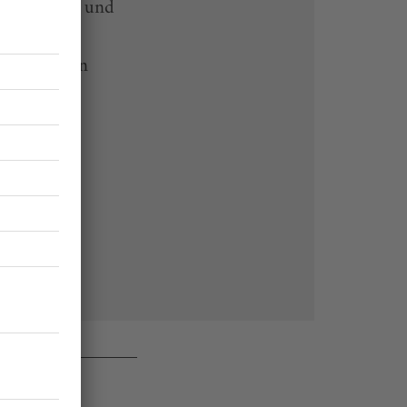
-heute-App und
 Endgeräten
rchiv von
 des Abos