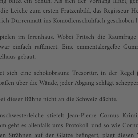
g blitzt ein Schuh. Als sich der Vorhang lüftet, ge
die Leiche zum ersten Fratzenbild, das Regisseur H
rich Dürrenmatt ins Komödienschuhfach geschoben h
pielen im Irrenhaus. Wobei Fritsch die Raumfrage 
zwar einfach raffiniert. Eine emmentalergelbe Gumm
elhaus gebaut.
net sich eine schokobraune Tresortür, in der Regel 
oaffen über die Wände, jeder Abgang schlägt schepper
ei dieser Bühne nicht an die Schweiz dächte.
schwesterleiche stiefelt Jean-Pierre Cornus Krimi
hm geht es allenfalls ums Protokoll, und so wie Corn
en Strähnen auf der Glatze befingert, plagt diesen 