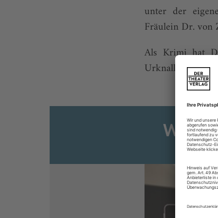
unter der eigen
Fräulein Dr. von 
Als Krimi hat D
Urknall der Grotes
Weiter
Sie s