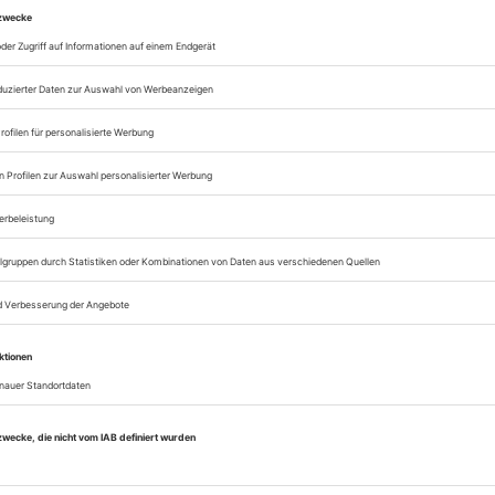
Zugang zur Theater
zum ePaper
Lesegenuss auf allen
Zugang zum Onlinea
Theater heute
Sie können alle Vorteile
sofort nutzen
Digital-Abo testen