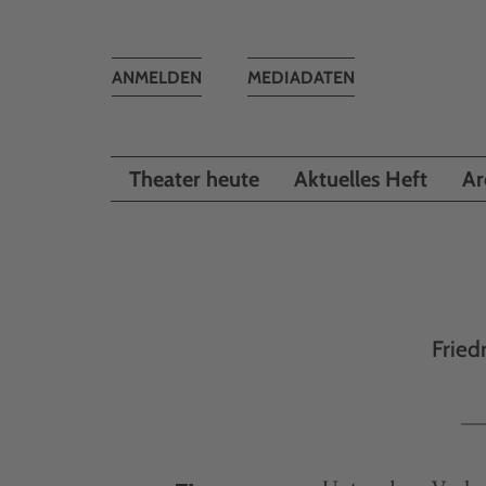
Toggle
ANMELDEN
MEDIADATEN
navigation
Theater heute
Aktuelles Heft
Ar
Fried