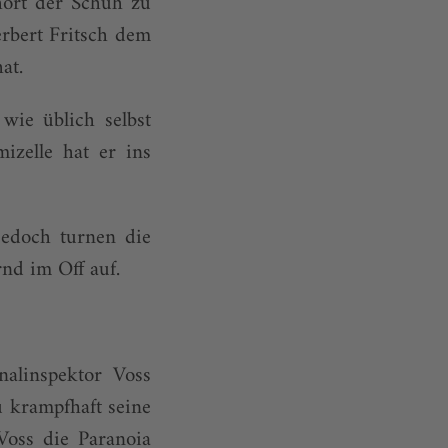
hört der Schuh zu
erbert Fritsch dem
at.
wie üblich selbst
izelle hat er ins
jedoch turnen die
nd im Off auf.
nalinspektor Voss
u krampfhaft seine
Voss die Paranoia