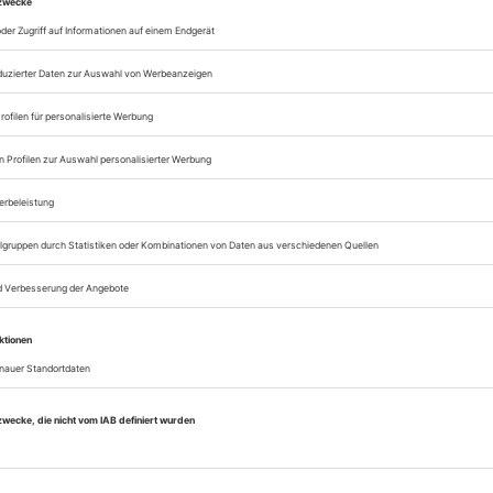
zum ePaper
Lesegenuss auf allen
Zugang zum Onlinea
Theater heute
Sie können alle Vorteile
sofort nutzen
Digital-Abo testen
eichnis