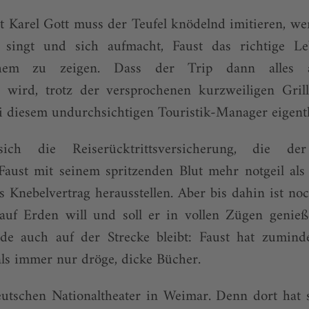
et Karel Gott muss der Teufel knödelnd imitieren, w
 singt und sich aufmacht, Faust das richtige L
schem zu zeigen. Dass der Trip dann alles 
 wird, trotz der versprochenen kurzweiligen Grill
i diesem undurchsichtigen Touristik-Manager eigent
h die Reiserücktrittsversicherung, die de
aust mit seinem spritzenden Blut mehr notgeil als 
als Knebelvertrag herausstellen. Aber bis dahin ist no
auf Erden will und soll er in vollen Zügen geni
de auch auf der Strecke bleibt: Faust hat zumind
ls immer nur dröge, dicke Bücher.
tschen Nationaltheater in Weimar. Denn dort hat