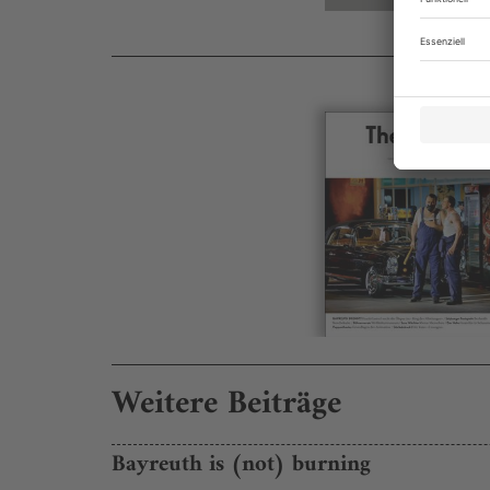
Weitere Beiträge
Bayreuth is (not) burning