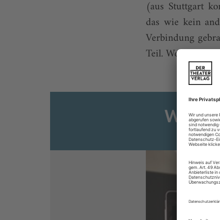
(aus Stuttgart 
das wie kein and
Verbindung gebra
Teil. Wollte Weber 
Weiter
Sie s