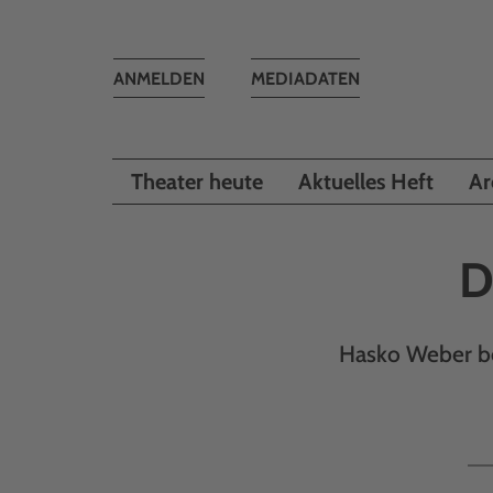
Toggle
ANMELDEN
MEDIADATEN
navigation
Theater heute
Aktuelles Heft
Ar
D
Hasko Weber be