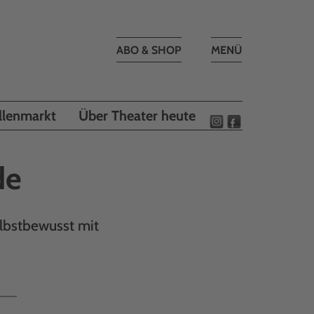
Toggle
ABO & SHOP
MENÜ
navigation
llenmarkt
Über Theater heute
de
lbstbewusst mit