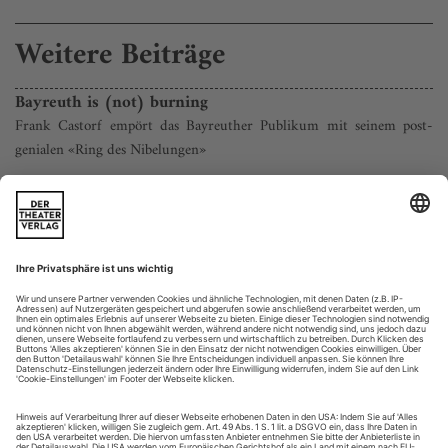
Weitere Beiträge
Bayreuth is (not) burning
Frank Castorf empört das Bayreuther Publikum mit seinem post-
genialen «Ring des Nibelungen»
In Bayreuth ist auch der Zuschauer anschauenswerth, es ist
kein Zweifel», schreibt Friedrich Nietzsche 1876. Er wirft
damit kein parodistisches Licht auf das Publikum, das
überlässt Nietzsche der «sehr unmagischen Laterne unserer
witzelnden Zeitungsschreiber». Nein, der Denker betont die
Exzentrik der Veranstaltung, um nicht nur die Kunst,
sondern auch das Publikum...
Puppen sind auch nur Menschen
Das 18. Figurentheaterfestival in Nürnberg, Erlangen und Fürth
Als der lettische Regisseur Alvis Hermanis jüngst ankündigte,