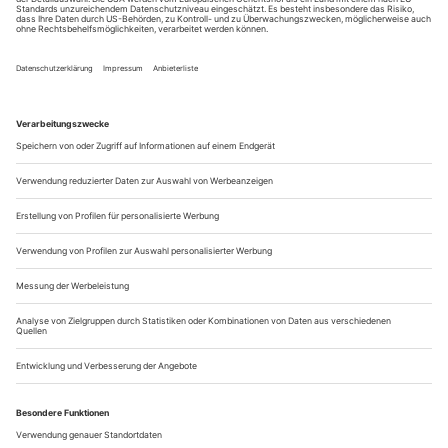
sich von den deutschsprachigen Schauspielbühnen für eine
Weile zu verabschieden, hatte er gerade eine Inszenierung
fertiggestellt, die so etwas wie einen «Rückschritt» innerhalb
seiner Arbeit darstellte und gleichzeitig eine Symbiose aus
seinen künstlerischen Wurzeln und den gemachten
Erfahrungen an den...
5 morgen (life is a remix)
Fritz Kater: 5 morgen (life isa remix)
© henschel SCHAUSPIEL, Berlin 2013
, verkäuferin in ihrer eigenen boutique/pam grier als
Loretta
foxy brown in semiblond
41
, freischaffender it experte früher verkäufer in einer
Paul
elektrokette der aus seinem hobby einen beruf gemacht hat/
wenn er im fitness vor dem spiegel steht wundert er sich wie