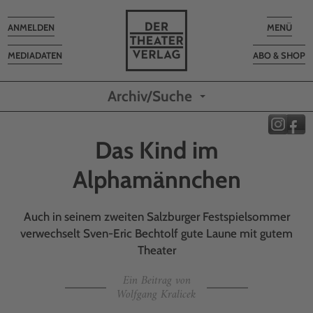
Toggle
Toggle
ANMELDEN
MENÜ
navigation
navigatio
MEDIADATEN
ABO & SHOP
Archiv/Suche
Das Kind im
Alphamännchen
Auch in seinem zweiten Salzburger Festspielsommer
verwechselt Sven-Eric Bechtolf gute Laune mit gutem
Theater
Ein Beitrag von
Wolfgang Kralicek