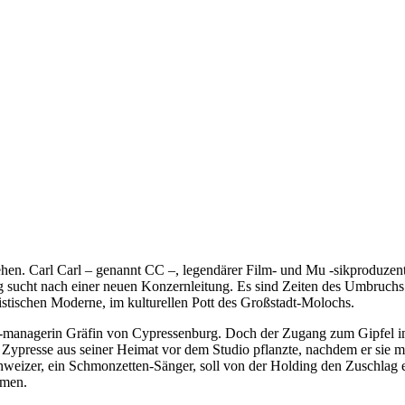
ehen. Carl Carl – genannt CC –, legendärer Film- und Mu -sikproduzen
g sucht nach einer neuen Konzernleitung. Es sind Zeiten des Umbruchs 
stischen Moderne, im kulturellen Pott des Großstadt-Molochs.
r -managerin Gräfin von Cypressenburg. Doch der Zugang zum Gipfel i
Zypresse aus seiner Heimat vor dem Studio pflanzte, nachdem er sie 
chweizer, ein Schmonzetten-Sänger, soll von der Holding den Zuschlag e
mmen.