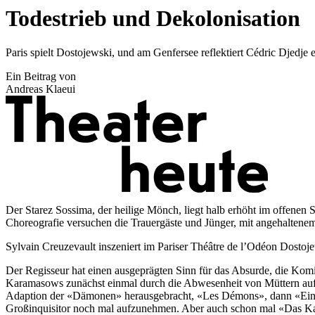
Todestrieb und Dekolonisation
Paris spielt Dostojewski, und am Genfersee reflektiert Cédric Djedje 
Ein Beitrag von
Andreas Klaeui
Der Starez Sossima, der heilige Mönch, liegt halb erhöht im offenen Sa
Choreografie versuchen die Trauergäste und Jünger, mit angehaltene
Sylvain Creuzevault inszeniert im Pariser Théâtre de l’Odéon Dostoj
Der Regisseur hat einen ausgeprägten Sinn für das Absurde, die Komik 
Karamasows zunächst einmal durch die Abwesenheit von Müttern auffä
Adaption der «Dämonen» herausgebracht, «Les Démons», dann «Ein g
Großinquisitor noch mal aufzunehmen. Aber auch schon mal «Das Kap