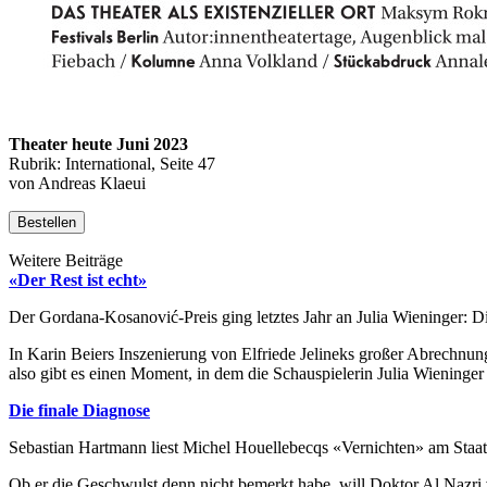
Theater heute Juni 2023
Rubrik: International, Seite 47
von Andreas Klaeui
Bestellen
Weitere Beiträge
«Der Rest ist echt»
Der Gordana-Kosanović-Preis ging letztes Jahr an Julia Wieninger: Di
In Karin Beiers Inszenierung von Elfriede Jelineks großer Abrechnun
also gibt es einen Moment, in dem die Schauspielerin Julia Wieninger a
Die finale Diagnose
Sebastian Hartmann liest Michel Houellebecqs «Vernichten» am Staa
Ob er die Geschwulst denn nicht bemerkt habe, will Doktor Al Nazri 