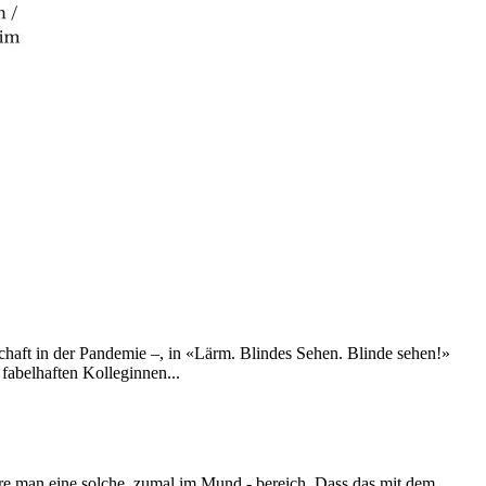
chaft in der Pandemie –, in «Lärm. Blindes Sehen. Blinde sehen!»
 fabelhaften Kolleginnen...
üre man eine solche, zumal im Mund - bereich. Dass das mit dem