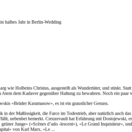
ein halbes Jahr in Berlin-Wedding
rg wie Holbeins Christus, ausgestellt als Wundertäter, und stinkt. Stat
m Atem dem Kadaver gegenüber Haltung zu bewahren. Noch ein paar würd
ewskis «Brüder Karamasow», es ist ein grauslicher Genuss.
in der Maßlosigkeit, die Farce im Todestrieb, aber natürlich auch das 
llt, nebenbei bemerkt. Creuzevault hat Erfahrung mit Dostojewski, er
rüner Junge» («Scènes d’ado -lescent»), «Le Grand Inquisiteur», un
ital» von Karl Marx, «Le ...