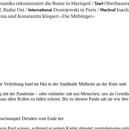
e Verleihung fand im Mai in der Stadthalle Mülheim an der Ruhr statt
g mit der Pandemie – oder vielmehr: mit uns Menschen, uns als Gesells
us allen Rollen zu fallen scheint. Bis zu diesem Punkt sah sie wie ihre
tsschauspiel Dresden vom Ende her
von Paul wissen, während er seinen Kiefer abtastet; normalerweise sp