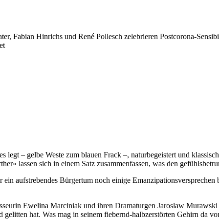
r, Fabian Hinrichs und René Pollesch zelebrieren Postcorona-Sensibi
et
 legt – gelbe Weste zum blauen Frack –, naturbegeistert und klassisch b
erther» lassen sich in einem Satz zusammenfassen, was den gefühlsbet
ür ein aufstrebendes Bürgertum noch einige Emanzipationsversprechen be
seurin Ewelina Marciniak und ihren Dramaturgen Jaroslaw Murawski au
d gelitten hat. Was mag in seinem fiebernd-halbzerstörten Gehirn da 