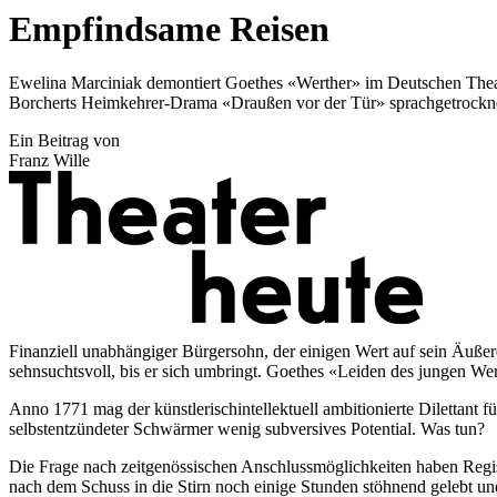
Empfindsame Reisen
Ewelina Marciniak demontiert Goethes «Werther» im Deutschen Theate
Borcherts Heimkehrer-Drama «Draußen vor der Tür» sprachgetrockn
Ein Beitrag von
Franz Wille
Finanziell unabhängiger Bürgersohn, der einigen Wert auf sein Äußeres
sehnsuchtsvoll, bis er sich umbringt. Goethes «Leiden des jungen W
Anno 1771 mag der künstlerischintellektuell ambitionierte Dilettant f
selbstentzündeter Schwärmer wenig subversives Potential. Was tun?
Die Frage nach zeitgenössischen Anschlussmöglichkeiten haben Regis
nach dem Schuss in die Stirn noch einige Stunden stöhnend gelebt un