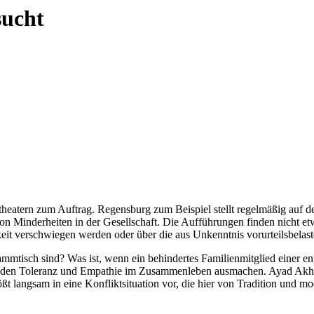
sucht
heatern zum Auftrag. Regensburg zum Beispiel stellt regelmäßig auf d
Minderheiten in der Gesellschaft. Die Aufführungen finden nicht etwa p
eit verschwiegen werden oder über die aus Unkenntnis vorurteils­belas
mmtisch sind? Was ist, wenn ein behindertes Familienmitglied einer e
, den Toleranz und Empathie im Zusammenleben ausmachen. Ayad Akht
ßt langsam in eine Konfliktsituation vor, die hier von Tradition und mo