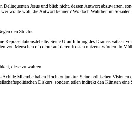
s den Delinquenten Jesus und blieb nicht, dessen Antwort abzu­warten,
enn wer wollte wohl die Antwort kennen? Wo doch Wahrheit im Sozialen 
egen den Strich»
 in eine Repräsentationsdebatte: Seine Uraufführung des Dramas «atlas» 
hten von Menschen of colour auf deren Kosten nutzen» würden. In Mülh
hkeit, diese zu wahren
rs Achille Mbembe haben Hochkonjunktur. Seine politischen Visionen ein
llschaftspolitischen Diskurs, sondern teilen indirekt den Künsten eine S