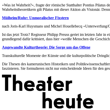
«Was ist Wahrheit?», fragte der römische Statthalter Pontius Pilatu
Wahrheitstheoretikern gilt Pilatus mit dieser Aktion als Visionär. D
Mülheim/Ruhr: Unmoralischer Fixstern
nach Joris-Karl Huysmans und Michel Houellebecq «Unterwerfung/G
Ist das jetzt Trotz? Regisseur Philipp Preuss geriet im letzten Jahr
grundlegend dafür kritisiert, dass hier «weiße Menschen die Geschic
Angewandte Kulturtheorie: Die Sorge um das Offene
Transkulturelle Momente der Künste und die kulturpolitische Dringlic
Die Thesen des kamerunischen Hist­o­rikers und Politikwissenschaftle
faszinieren. Sie formulieren nicht nur entscheidende Ideen für den gese