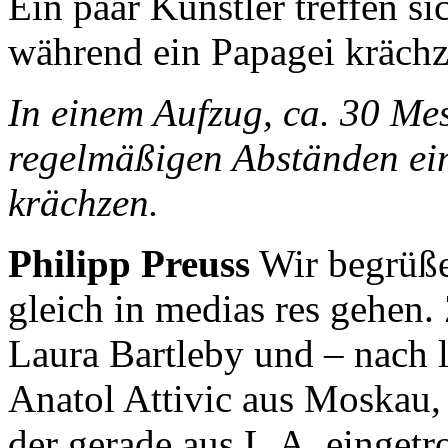
Ein paar Künstler treffen s
während ein Papagei krächz
In einem Aufzug, ca. 30 Me
regelmäßigen Abständen ei
krächzen.
Philipp Preuss
Wir begrüße
gleich in medias res gehen
Laura Bartleby und – nach 
Anatol Attivic aus Moskau,
der gerade aus L.A. eingetro