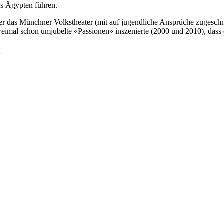
us Ägypten führen.
der das Münchner Volkstheater (mit auf jugendliche Ansprüche zugeschni
al schon umjubelte «Passionen» inszenierte (2000 und 2010), dass er
o