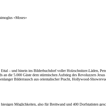
Zaimoglus «Moses»
ttal – und hinein ins Bilderbuchdorf voller Holzschnitzer-Läden, Pens
ds an die 5.000 Gäste dem stürmischen Aufstieg des Revoluzzers Jesu
denlanger Bilderrausch aus orienta­lischer Pracht, Hollywood-Showrevue
e hiesigen Möglichkeiten, also für Breitwand und 400 Dorfstatisten ges