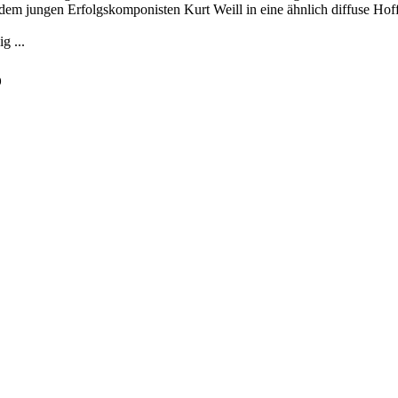
t dem jungen Erfolgskomponisten Kurt Weill in eine ähnlich diffuse Ho
g ...
o