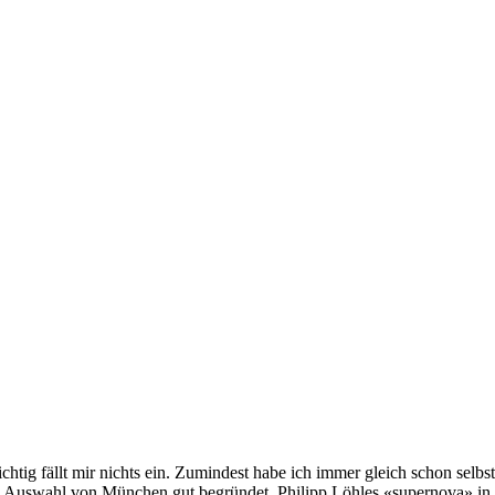
ichtig fällt mir nichts ein. Zumindest habe ich immer gleich schon se
 die Auswahl von München gut begründet. Philipp Löhles «supernova» in