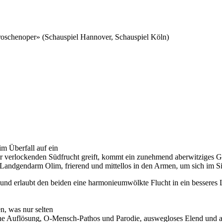
groschenoper» (Schauspiel Hannover, Schauspiel Köln)
m Überfall auf ein
er verlockenden Südfrucht greift, kommt ein zunehmend aberwitziges 
 Landgendarm Olim, frierend und mittellos in den Armen, um sich im Si
 und erlaubt den beiden eine harmonieumwölkte Flucht in ein besseres
n, was nur selten
he Auflösung, O-Mensch-Pathos und Parodie, auswegloses Elend und ab