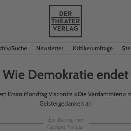
chiv/Suche
Newsletter
Kritikerumfrage
Ste
Wie Demokratie endet
hert Ersan Mondtag Viscontis «Die Verdammten» 
Geister­gedanken an
Ein Beitrag von
Gerhard Preußer