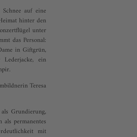
r Schnee auf eine
 Heimat hinter den
nzertflügel unter
ommt das Personal:
 Dame in Giftgrün,
 Lederjacke, ein
pir.
mbildnerin Teresa
 als Grundierung,
n als permanentes
deutlichkeit mit