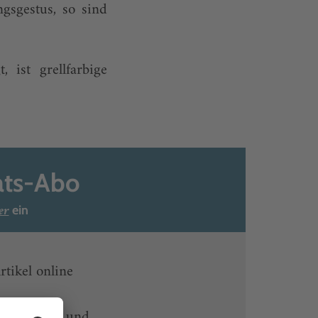
gsgestus, so sind
 ist grellfarbige
ats-Abo
er
ein
rtikel online
-heute-App und