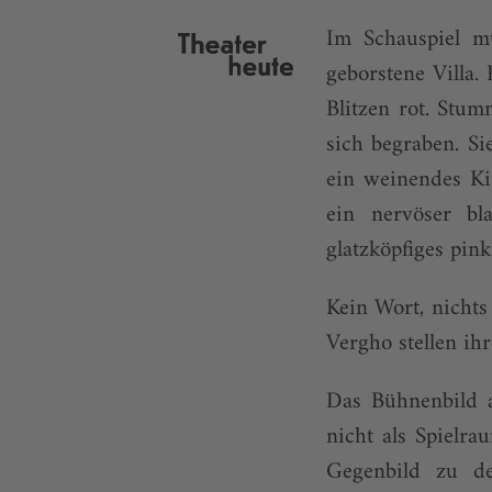
Im Schauspiel mu
geborstene Villa.
Blitzen rot. Stu
sich begraben. Si
ein weinendes Kin
ein nervöser bl
glatzköpfiges pin
Kein Wort, nicht
Vergho stellen ihr
Das Bühnenbild a
nicht als Spielr
Gegenbild zu de