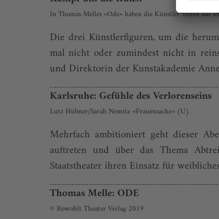
In Thomas Melles «Ode» haben die Künstler*innen das le
Die drei Künstlerfiguren, um die her­u
mal nicht oder zumindest nicht in rei
und Direktorin der Kunstakademie Anne Fr
Karlsruhe: Gefühle des Verlorenseins
Lutz Hübner/Sarah Nemitz «Frauensache» (U)
Mehrfach ambitioniert geht dieser Ab
auftreten und über das Thema Abtrei
Staatstheater ihren Einsatz für weiblich
Thomas Melle: ODE
© Rowohlt Theater Verlag 2019