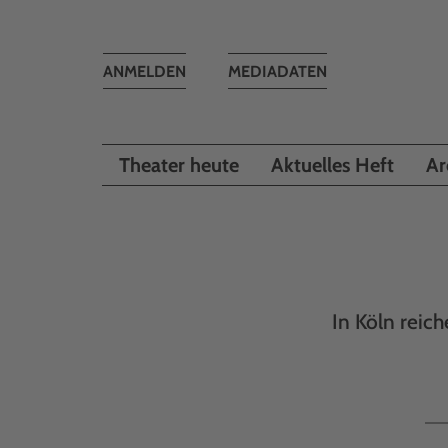
Toggle
ANMELDEN
MEDIADATEN
navigation
Theater heute
Aktuelles Heft
Ar
In Köln reic