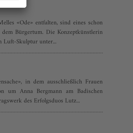
elles «Ode» entfalten, sind eines schon
s dem Bürgertum. Die Konzeptkünstlerin
 Luft-Skulptur unter...
nsache», in dem ausschließlich Frauen
ektion um Anna Bergmann am Badischen
ragswerk des Erfolgsduos Lutz...