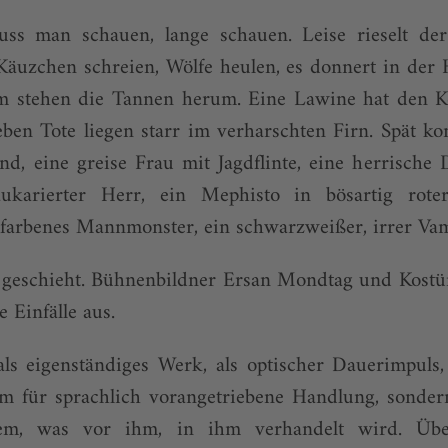
ss man schauen, lange schauen. Leise rieselt de
 Käuzchen schreien, Wölfe heulen, es donnert in der
mm stehen die Tannen herum. Eine Lawine hat den Ko
eben Tote liegen starr im verharschten Firn. Spät k
d, eine greise Frau mit Jagdflinte, eine herrische
aukarierter Herr, ein Mephisto in bösartig roter
kfarbenes Mann­monster, ein schwarzweißer, irrer Vam
s geschieht. Bühnenbildner Ersan Mondtag und Kostü
e Einfälle aus.
ls eigenständiges Werk, als optischer Dauerimpuls,
aum für sprachlich vorangetriebene Handlung, sonder
m, was vor ihm, in ihm verhandelt wird. Über