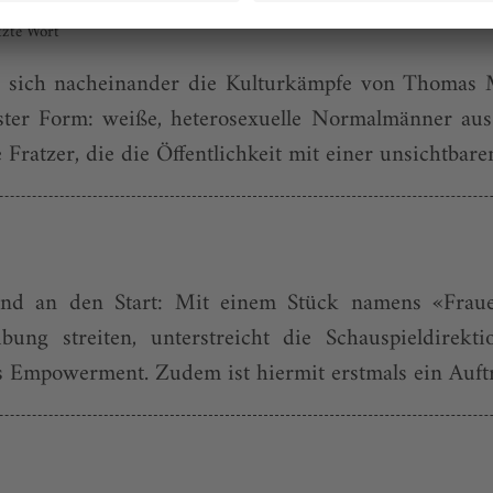
tzte Wort
m sich nacheinander die Kulturkämpfe von Thomas M
nster Form: weiße, heterosexuelle Normalmänner au
atzer, die die Öffentlichkeit mit einer unsichtbaren
end an den Start: Mit einem Stück namens «Fraue
bung streiten, unterstreicht die Schauspieldir
es Empowerment. Zudem ist hiermit erstmals ein Auft