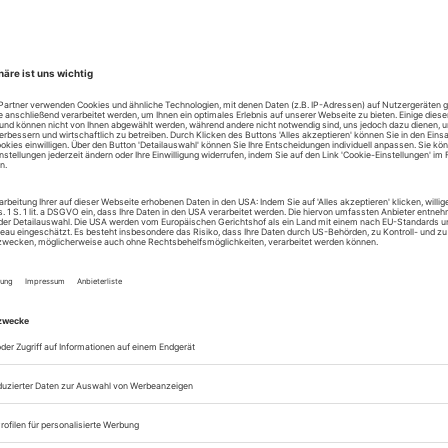
zum ePaper
Lesegenuss auf allen
Zugang zum Onlinea
Theater heute
Sie können alle Vorteile
sofort nutzen
Digital-Abo testen