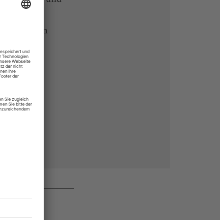
 Endgeräten
rchiv von
 des Abos