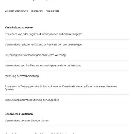
groß geworden sind?
Als She She Pop im vergangenen Jahr mit dem Berliner
Theaterpreis ausgezeichnet wurde, fiel auf der Preisverleihung
die Floskel von der «Ankunft im Establishment». Gut
möglich, dass die belustigten Performerinnen sie sogar selbst
im Mund führten. Doch die Formulierung hatte auch einen
bitte­ren Beigeschmack. Nicht nur, dass die Gruppe das
Preisgeld in Höhe von...
Das Heilige und das Profane
Enis Maci im Gespräch über ihr neuen Stück «WUNDE R»
In der Münchner Fassung ist der Chor
Eva Behrendt
verschwunden. Welche Funktion hat er in «WUNDE R»?
Die Gemeinschaft von Ichs, die sich im
Enis Maci
Wohnzimmer der Derwischin Ha­tixhe versammeln, einer
tatsächlichen Pilger­innenstätte in Tirana, ist eine heterodoxe.