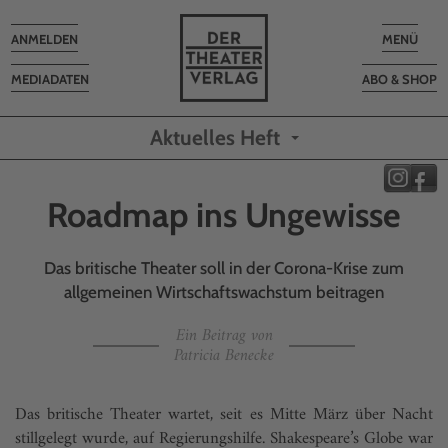
Toggle
Toggle
ANMELDEN
MENÜ
navigation
navigatio
MEDIADATEN
ABO & SHOP
Aktuelles Heft
Roadmap ins Ungewisse
Das britische Theater soll in der Corona-Krise zum
allgemeinen Wirtschaftswachstum beitragen
Ein Beitrag von
Patricia Benecke
Das britische Theater wartet, seit es Mitte März über Nacht
stillgelegt wurde, auf Regierungshilfe. Shakespeare’s Globe war