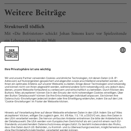
Weitere Beiträge
Strukturell tödlich
Mit «Die Befristeten» schickt Johan Simons kurz vor Spielzeitende
ein Lebenszeichen in die Welt
Ob sie das immer macht, wenn sie alleine ist? Oder ist es ein
Spleen aus den langen einsamen Wochen des Lockdowns? Die
Bühne im Bochumer Schauspielhaus hat sich verselbständigt.
Minutenlang spielt sie ganz allein und in Perfektion: Schwere
Bühnenzüge gleiten mit angeberischer Leichtigkeit auf und
ab, for­mieren sich zu Rahmen, Treppen, endlosen schwarzen
Ebenen,...
Wann, wenn nicht jetzt
Freie Gruppen wie She She Pop, Rimini Protokoll, Gob Squad oder
Ginters­dorfer/Klaßen sind die Aushänge­schilder der Produk­
tionshäuser. Was, wenn sie über das System hinaus­wachsen, in dem sie