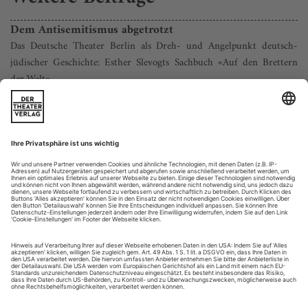
Dem Antisemitismus abgetrotzt
Das Deutsche Theater Berlin als Dreh- und Angelpunkt deutsch-
jüdischer Geschichte: Esther Slevogts Sachbuch «Auf den Brettern
der Welt»
Das Buch beginnt mit einem Abstieg in die Unterbühne, das
Reich der Eisenträger, Hubvorrichtungen und
Stromschaltkreise. Dort findet sich noch heute, gleichsam im
Zentrum des Betriebs, ummauert und verputzt, den Augen
entzogen, das Antriebssystem jener mächtigen Drehbühne, die
Max Reinhardt, bis heute prominentester Hausherr des
Deutschen Theaters, 1905 einbauen...
Die Volksbühnen-Frage
Wer soll nach René Pollesch neue:r Intendant:in am Rosa-Luxemburg-
Platz werden?
Matthias Lilienthal? Leander Haußmann? Florentina