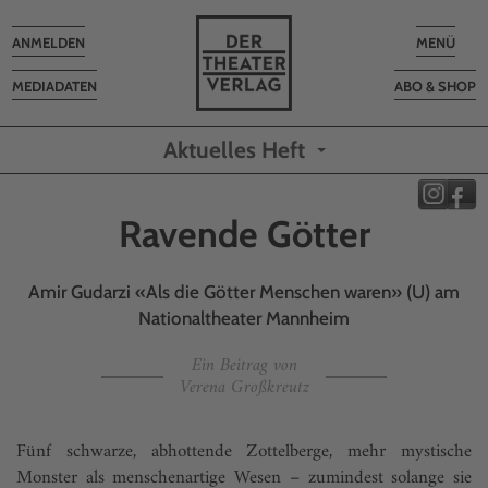
Toggle
Toggle
ANMELDEN
MENÜ
navigation
navigatio
MEDIADATEN
ABO & SHOP
Aktuelles Heft
Ravende Götter
Amir Gudarzi «Als die Götter Menschen waren» (U) am
Nationaltheater Mannheim
Ein Beitrag von
Verena Großkreutz
Fünf schwarze, abhottende Zottelberge, mehr mystische
Monster als menschenartige Wesen – zumindest solange sie