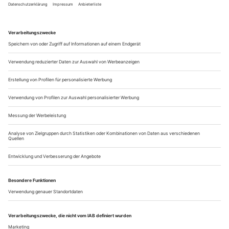
Holzinger? Nicolas Stemann? Martin Wuttke? Didi
Hallervorden? Am 1. April fehlte in Berlin unter den
kursierenden Vorschlägen eigentlich nur noch die Meldung,
Frank Castorf würde an die Volksbühne zurückkehren. Auf
diese verwegene Idee kamen allerdings nicht einmal die
ärgsten Romantiker vom Rosa-Luxemburg-Platz.
De...
Spezialist für Weltbeschreibung
Zum Tod des Dramatikers Edward Bond (1934–2024), der gerne
hinter seinen Zielen zurückblieb
Der Anfang März dieses Jahres in Cambridge im Alter von 89
Jahren verstorbene englische Dramatiker kam aus einer in der
Londoner Vorstadt Holloway lebenden Arbeiterfamilie.
Kriegserlebnisse, vor allem die Bombardierung Londons, die
Evakuierung sowie die soziale Deklassierung prägten seine
Kindheit und wurden später die Themen seiner Stücke. 15-